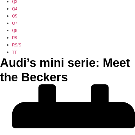
Q3
Q4
Q5
Q7
Q8
R8
RS/S
TT
Audi’s mini serie: Meet
the Beckers