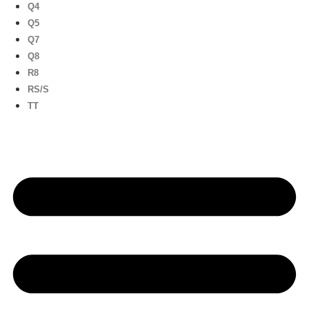
Q4
Q5
Q7
Q8
R8
RS/S
TT