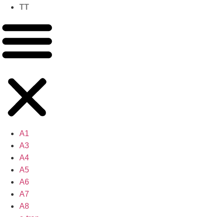
TT
A1
A3
A4
A5
A6
A7
A8