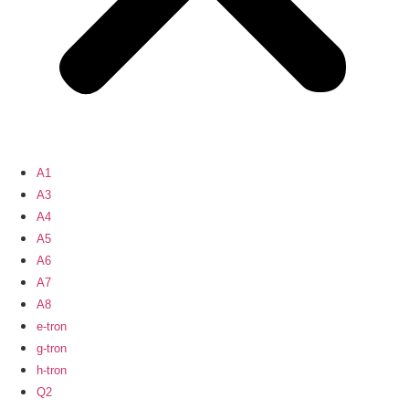
A1
A3
A4
A5
A6
A7
A8
e-tron
g-tron
h-tron
Q2