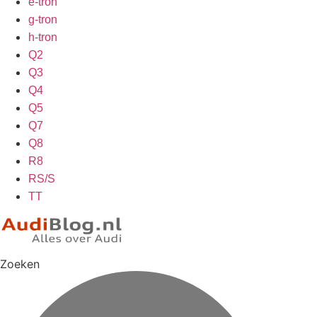
e-tron
g-tron
h-tron
Q2
Q3
Q4
Q5
Q7
Q8
R8
RS/S
TT
Zoeken