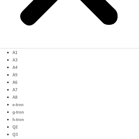
A1
A3
A4
A5
A6
A7
A8
e-tron
g-tron
h-tron
Q2
Q3