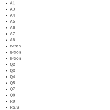
Ga
A1
naar
A3
de
A4
inhoud
A5
A6
A7
A8
e-tron
g-tron
h-tron
Q2
Q3
Q4
Q5
Q7
Q8
R8
RS/S