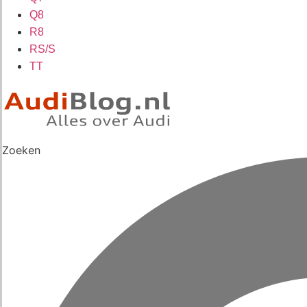
Q8
R8
RS/S
TT
Zoeken