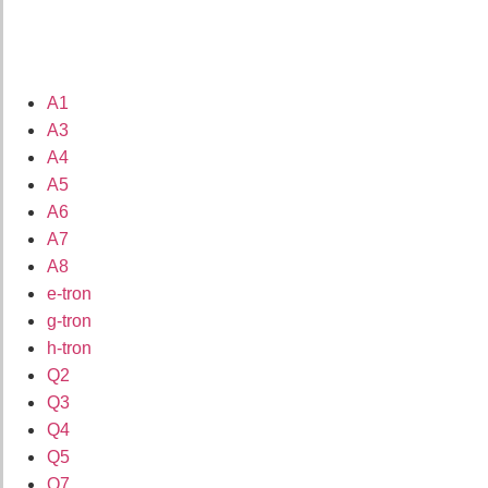
A1
A3
A4
A5
A6
A7
A8
e-tron
g-tron
h-tron
Q2
Q3
Q4
Q5
Q7