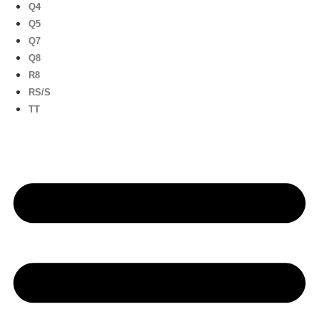
Q4
Q5
Q7
Q8
R8
RS/S
TT