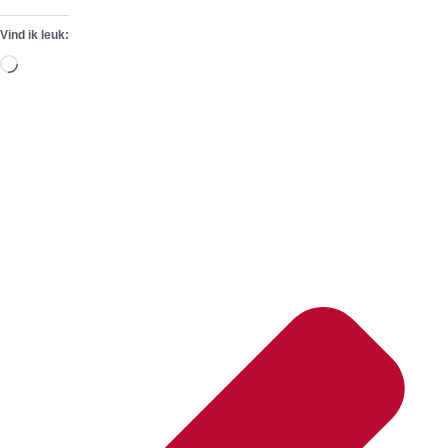
Vind ik leuk:
Aan
het
laden...