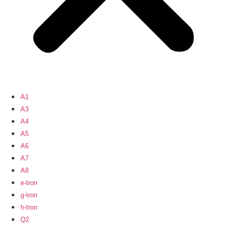
A1
A3
A4
A5
A6
A7
A8
e-tron
g-tron
h-tron
Q2