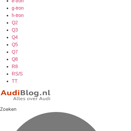
e-tron
g-tron
h-tron
Q2
Q3
Q4
Q5
Q7
Q8
R8
RS/S
TT
Zoeken