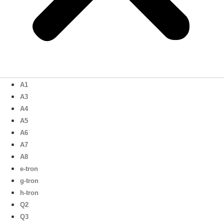
A1
A3
A4
A5
A6
A7
A8
e-tron
g-tron
h-tron
Q2
Q3