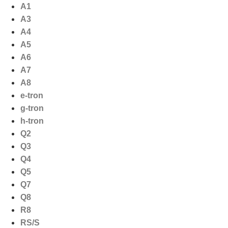
Ga
A1
naar
A3
de
A4
inhoud
A5
A6
A7
A8
e-tron
g-tron
h-tron
Q2
Q3
Q4
Q5
Q7
Q8
R8
RS/S