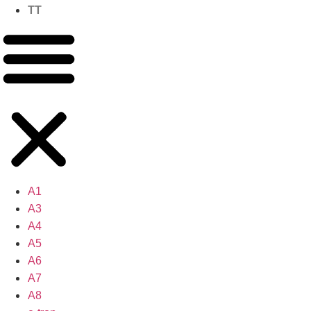
TT
A1
A3
A4
A5
A6
A7
A8