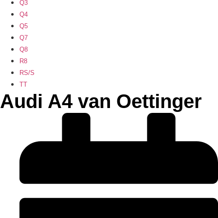
Q3
Q4
Q5
Q7
Q8
R8
RS/S
TT
Audi A4 van Oettinger