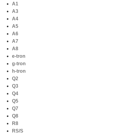
Ga
A1
naar
A3
de
A4
inhoud
A5
A6
A7
A8
e-tron
g-tron
h-tron
Q2
Q3
Q4
Q5
Q7
Q8
R8
RS/S