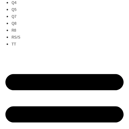
Q4
Q5
Q7
Q8
R8
RS/S
TT