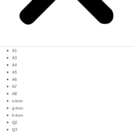
A1
A3
A4
A5
A6
A7
A8
e-tron
g-tron
h-tron
Q2
Q3