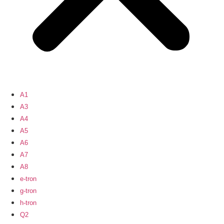
A1
A3
A4
A5
A6
A7
A8
e-tron
g-tron
h-tron
Q2