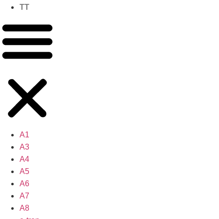
TT
A1
A3
A4
A5
A6
A7
A8