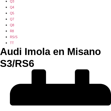
Q3
Q4
Q5
Q7
Q8
R8
RS/S
TT
Audi Imola en Misano
S3/RS6