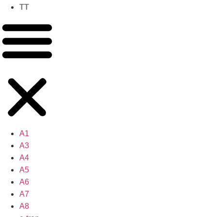
TT
A1
A3
A4
A5
A6
A7
A8