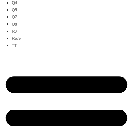
Q4
Q5
Q7
Q8
R8
RS/S
TT