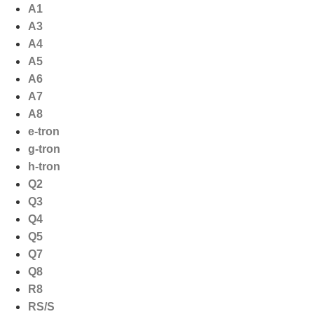
Ga
A1
naar
A3
de
A4
inhoud
A5
A6
A7
A8
e-tron
g-tron
h-tron
Q2
Q3
Q4
Q5
Q7
Q8
R8
RS/S