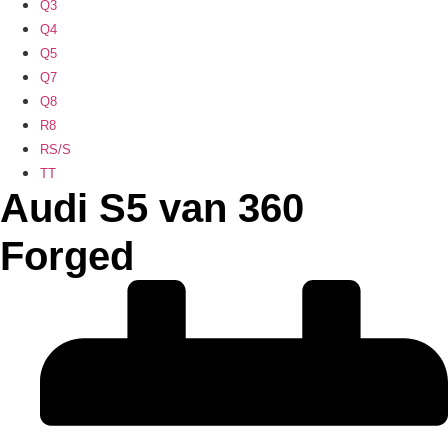
Q3
Q4
Q5
Q7
Q8
R8
RS/S
TT
Audi S5 van 360
Forged