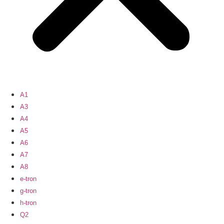
A1
A3
A4
A5
A6
A7
A8
e-tron
g-tron
h-tron
Q2