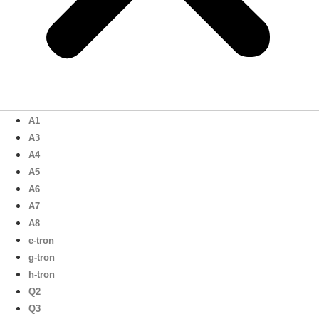
A1
A3
A4
A5
A6
A7
A8
e-tron
g-tron
h-tron
Q2
Q3