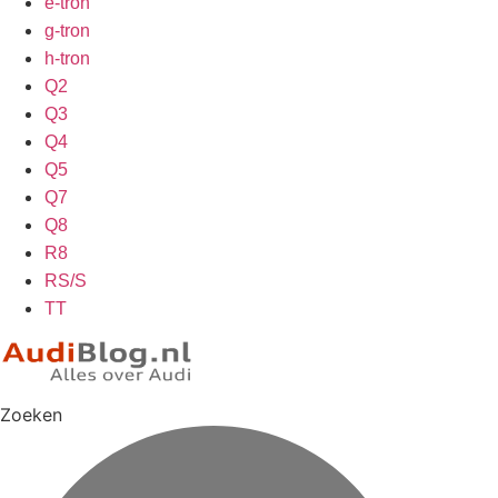
e-tron
g-tron
h-tron
Q2
Q3
Q4
Q5
Q7
Q8
R8
RS/S
TT
Zoeken