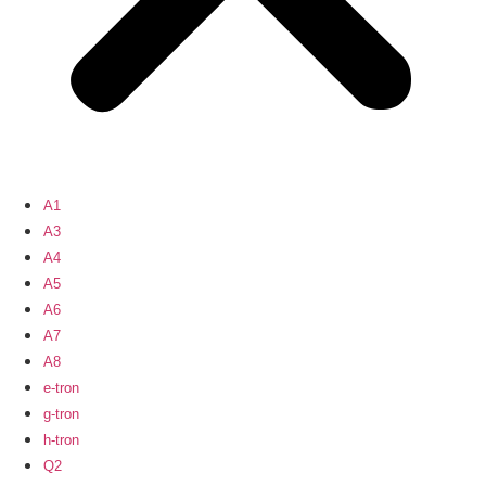
A1
A3
A4
A5
A6
A7
A8
e-tron
g-tron
h-tron
Q2