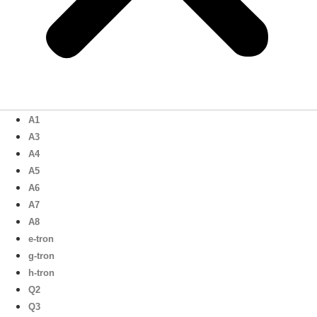
A1
A3
A4
A5
A6
A7
A8
e-tron
g-tron
h-tron
Q2
Q3