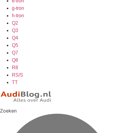
e-tron
g-tron
h-tron
Q2
Q3
Q4
Q5
Q7
Q8
R8
RS/S
TT
Zoeken