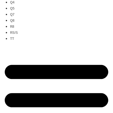
Q4
Q5
Q7
Q8
R8
RS/S
TT