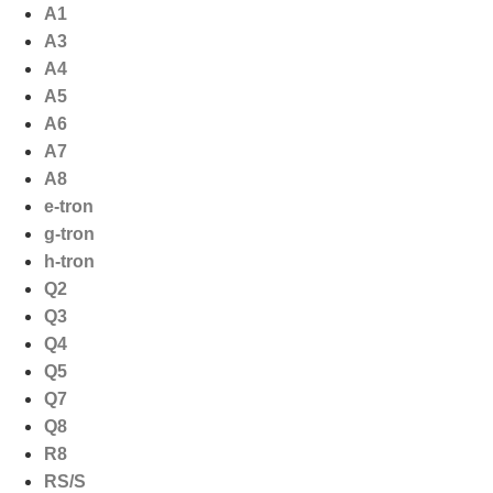
Ga
A1
naar
A3
de
A4
inhoud
A5
A6
A7
A8
e-tron
g-tron
h-tron
Q2
Q3
Q4
Q5
Q7
Q8
R8
RS/S