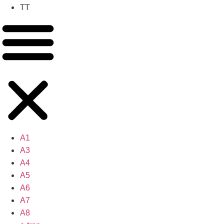
TT
A1
A3
A4
A5
A6
A7
A8