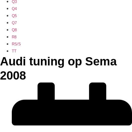
Q3
Q4
Q5
Q7
Q8
R8
RS/S
TT
Audi tuning op Sema
2008