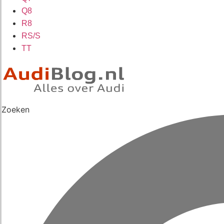
Q8
R8
RS/S
TT
Zoeken