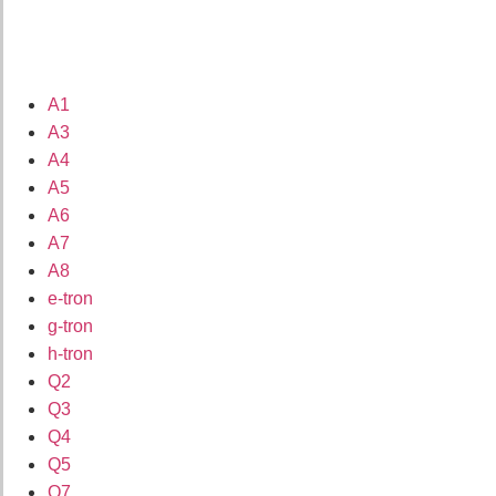
A1
A3
A4
A5
A6
A7
A8
e-tron
g-tron
h-tron
Q2
Q3
Q4
Q5
Q7