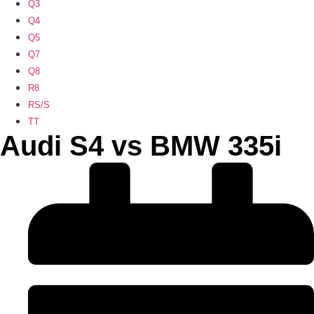
Q3
Q4
Q5
Q7
Q8
R8
RS/S
TT
Audi S4 vs BMW 335i