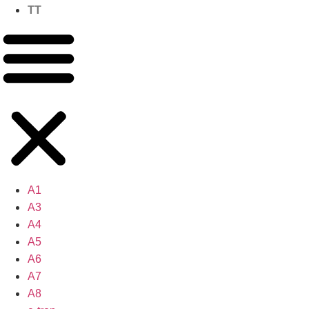
TT
A1
A3
A4
A5
A6
A7
A8