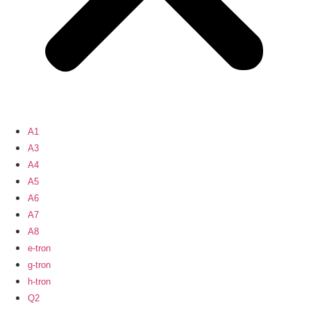
A1
A3
A4
A5
A6
A7
A8
e-tron
g-tron
h-tron
Q2