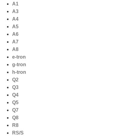
Ga
A1
naar
A3
de
A4
inhoud
A5
A6
A7
A8
e-tron
g-tron
h-tron
Q2
Q3
Q4
Q5
Q7
Q8
R8
RS/S