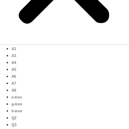
A1
A3
A4
A5
A6
A7
A8
e-tron
g-tron
h-tron
Q2
Q3