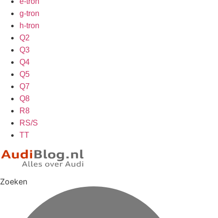
e-tron
g-tron
h-tron
Q2
Q3
Q4
Q5
Q7
Q8
R8
RS/S
TT
Zoeken