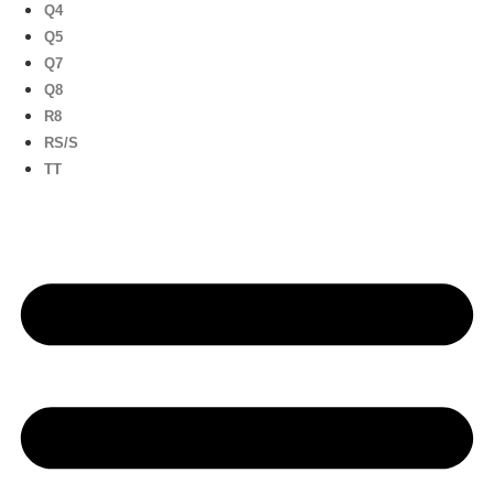
Q4
Q5
Q7
Q8
R8
RS/S
TT