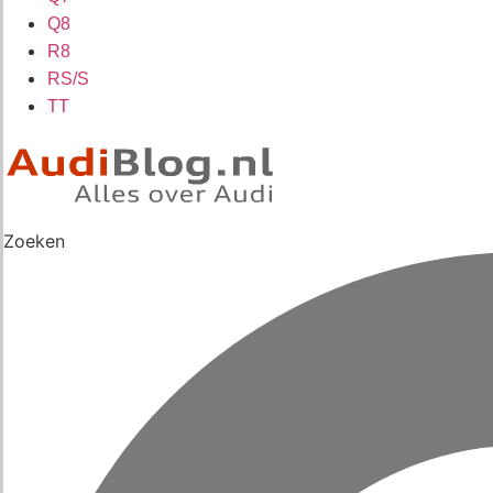
Q8
R8
RS/S
TT
Zoeken