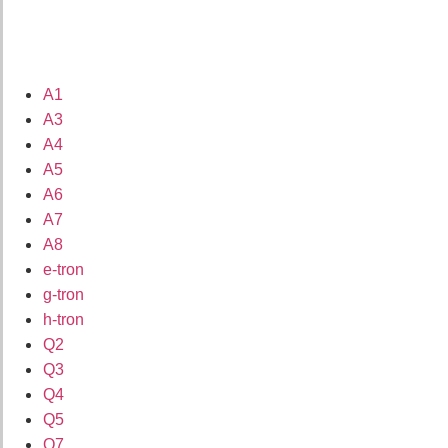
A1
A3
A4
A5
A6
A7
A8
e-tron
g-tron
h-tron
Q2
Q3
Q4
Q5
Q7