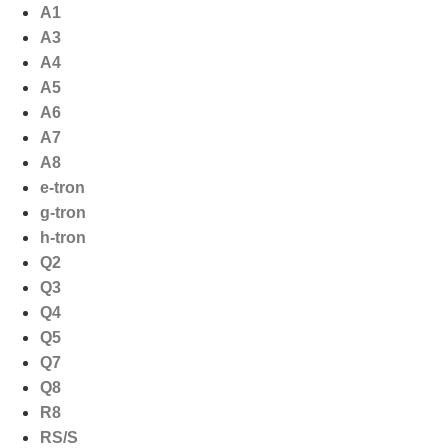
Ga
A1
naar
A3
de
A4
inhoud
A5
A6
A7
A8
e-tron
g-tron
h-tron
Q2
Q3
Q4
Q5
Q7
Q8
R8
RS/S