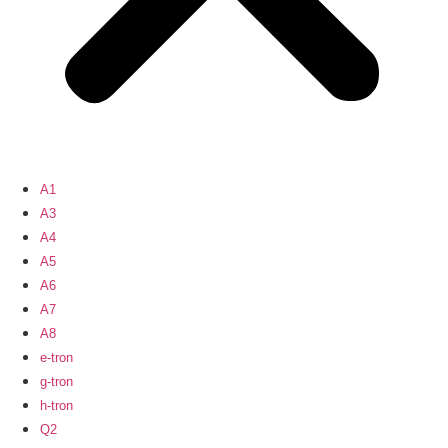
A1
A3
A4
A5
A6
A7
A8
e-tron
g-tron
h-tron
Q2