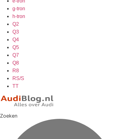
e-tron
g-tron
h-tron
Q2
Q3
Q4
Q5
Q7
Q8
R8
RS/S
TT
Zoeken