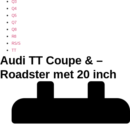
Q3
Q4
Q5
Q7
Q8
R8
RS/S
TT
Audi TT Coupe & –
Roadster met 20 inch