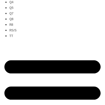
Q4
Q5
Q7
Q8
R8
RS/S
TT