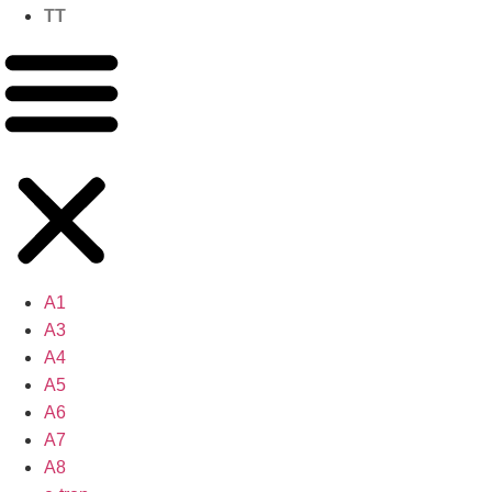
TT
A1
A3
A4
A5
A6
A7
A8