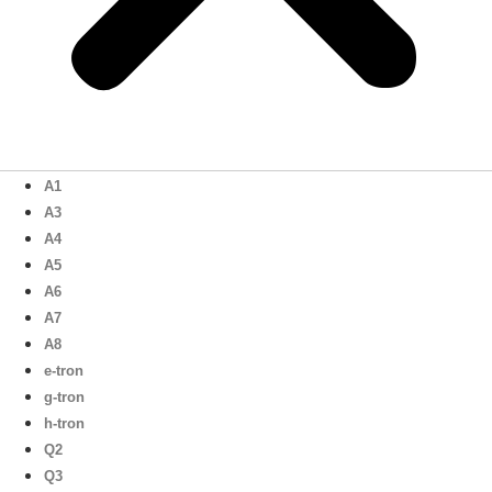
A1
A3
A4
A5
A6
A7
A8
e-tron
g-tron
h-tron
Q2
Q3