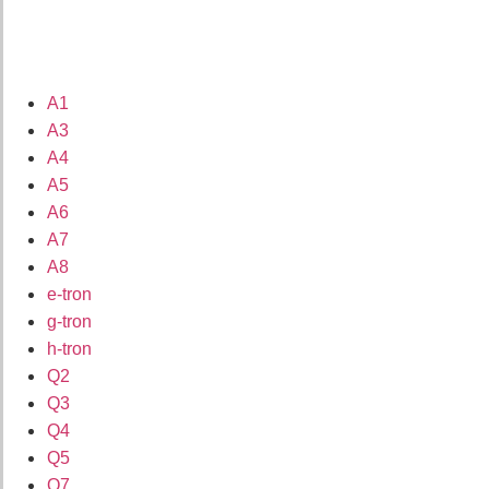
A1
A3
A4
A5
A6
A7
A8
e-tron
g-tron
h-tron
Q2
Q3
Q4
Q5
Q7