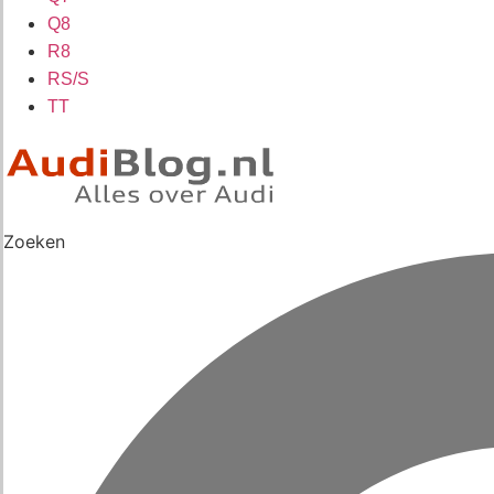
Q8
R8
RS/S
TT
Zoeken