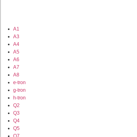
A1
A3
A4
A5
A6
A7
A8
e-tron
g-tron
h-tron
Q2
Q3
Q4
Q5
Q7