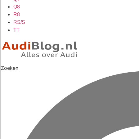
Q8
R8
RS/S
TT
Zoeken