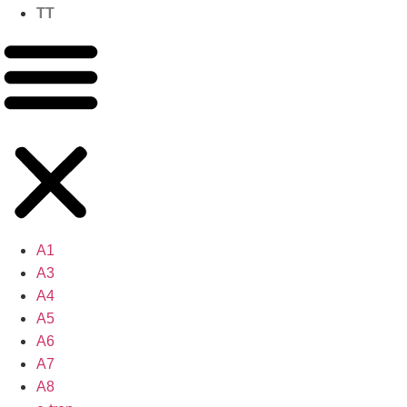
TT
A1
A3
A4
A5
A6
A7
A8