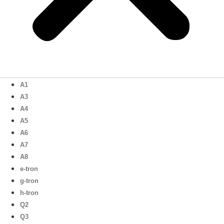
A1
A3
A4
A5
A6
A7
A8
e-tron
g-tron
h-tron
Q2
Q3