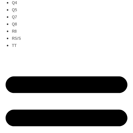
Q4
Q5
Q7
Q8
R8
RS/S
TT