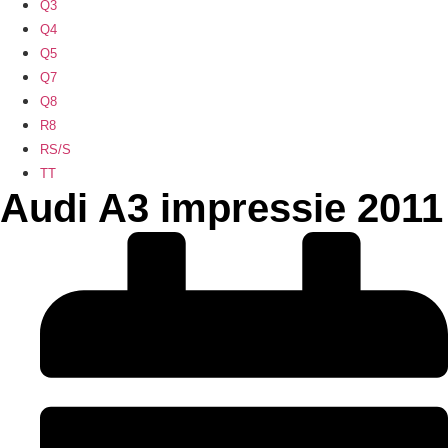
Q3
Q4
Q5
Q7
Q8
R8
RS/S
TT
Audi A3 impressie 2011