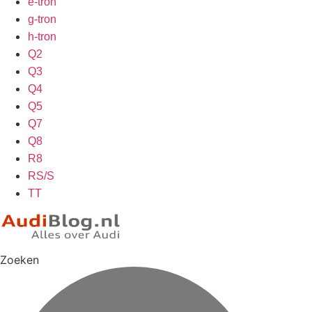
e-tron
g-tron
h-tron
Q2
Q3
Q4
Q5
Q7
Q8
R8
RS/S
TT
Zoeken