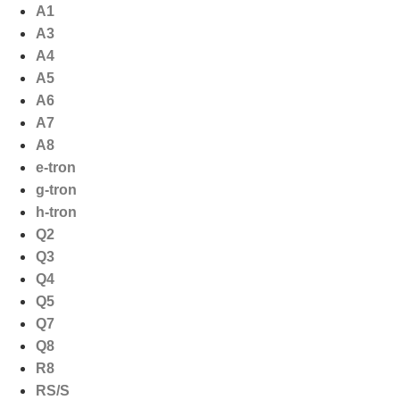
Ga
A1
naar
A3
de
A4
inhoud
A5
A6
A7
A8
e-tron
g-tron
h-tron
Q2
Q3
Q4
Q5
Q7
Q8
R8
RS/S