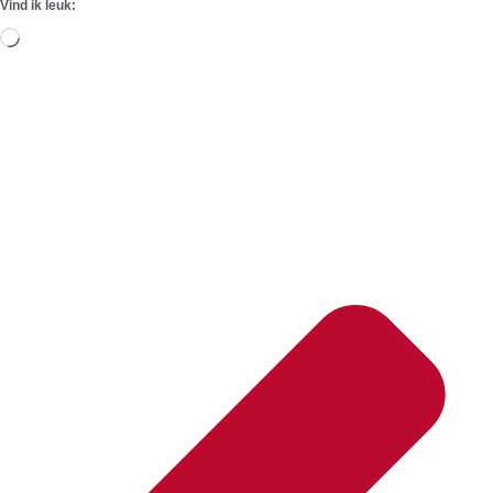
Vind ik leuk:
Aan
het
laden...