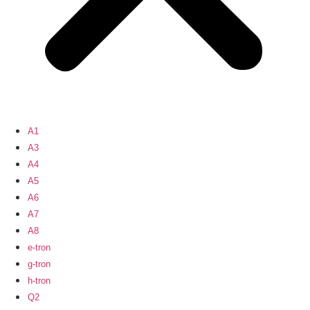
A1
A3
A4
A5
A6
A7
A8
e-tron
g-tron
h-tron
Q2