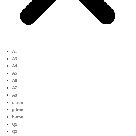
A1
A3
A4
A5
A6
A7
A8
e-tron
g-tron
h-tron
Q2
Q3