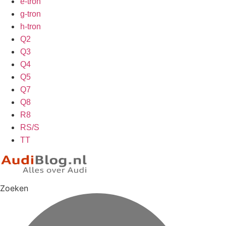
e-tron
g-tron
h-tron
Q2
Q3
Q4
Q5
Q7
Q8
R8
RS/S
TT
Zoeken