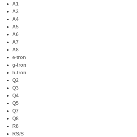
Ga
A1
naar
A3
de
A4
inhoud
A5
A6
A7
A8
e-tron
g-tron
h-tron
Q2
Q3
Q4
Q5
Q7
Q8
R8
RS/S