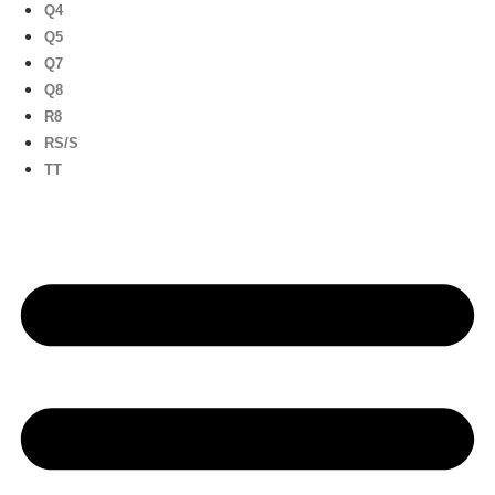
Q4
Q5
Q7
Q8
R8
RS/S
TT