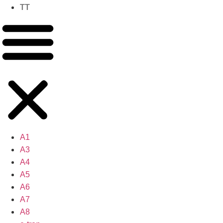
TT
A1
A3
A4
A5
A6
A7
A8