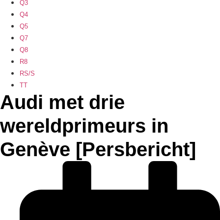
Q3
Q4
Q5
Q7
Q8
R8
RS/S
TT
Audi met drie
wereldprimeurs in
Genève [Persbericht]