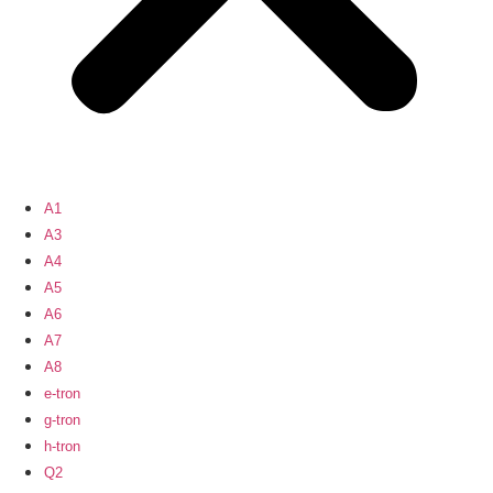
A1
A3
A4
A5
A6
A7
A8
e-tron
g-tron
h-tron
Q2