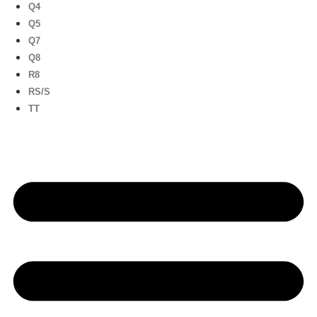
Q4
Q5
Q7
Q8
R8
RS/S
TT