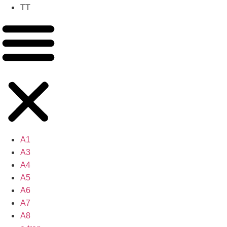
TT
A1
A3
A4
A5
A6
A7
A8