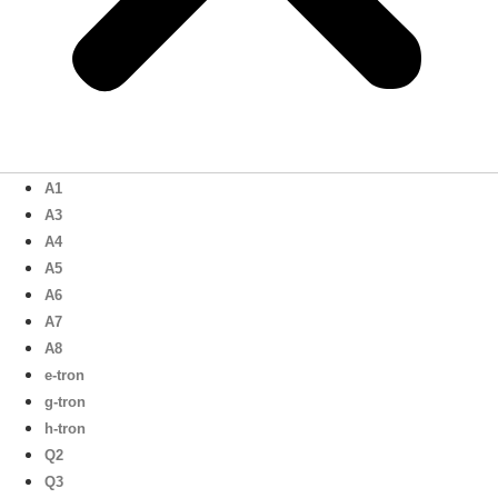
A1
A3
A4
A5
A6
A7
A8
e-tron
g-tron
h-tron
Q2
Q3