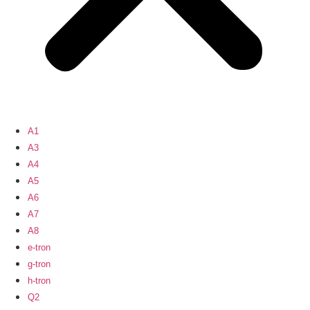
A1
A3
A4
A5
A6
A7
A8
e-tron
g-tron
h-tron
Q2