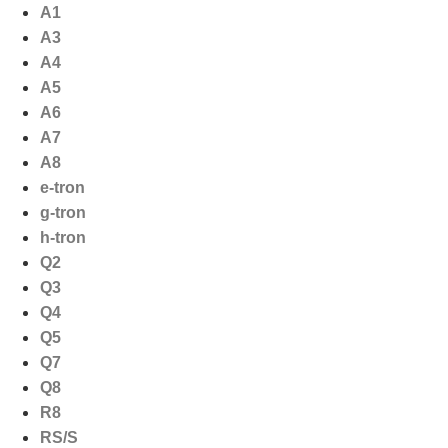
Ga
A1
naar
A3
de
A4
inhoud
A5
A6
A7
A8
e-tron
g-tron
h-tron
Q2
Q3
Q4
Q5
Q7
Q8
R8
RS/S