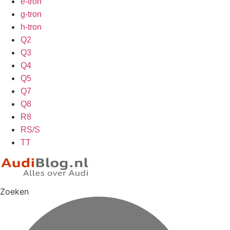
e-tron
g-tron
h-tron
Q2
Q3
Q4
Q5
Q7
Q8
R8
RS/S
TT
Zoeken