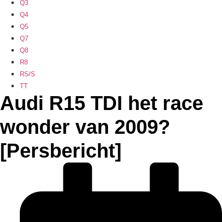
Q3
Q4
Q5
Q7
Q8
R8
RS/S
TT
Audi R15 TDI het race
wonder van 2009?
[Persbericht]