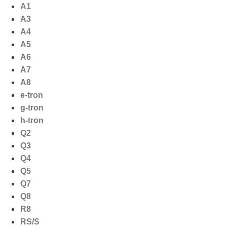
Ga
A1
naar
A3
de
A4
inhoud
A5
A6
A7
A8
e-tron
g-tron
h-tron
Q2
Q3
Q4
Q5
Q7
Q8
R8
RS/S