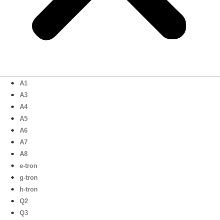
A1
A3
A4
A5
A6
A7
A8
e-tron
g-tron
h-tron
Q2
Q3