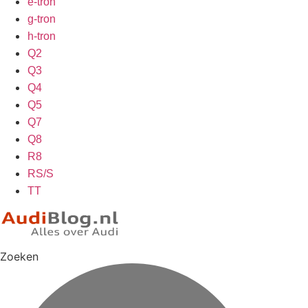
e-tron
g-tron
h-tron
Q2
Q3
Q4
Q5
Q7
Q8
R8
RS/S
TT
Zoeken