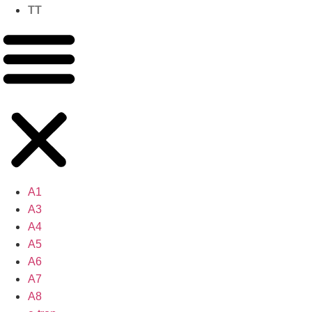
TT
A1
A3
A4
A5
A6
A7
A8