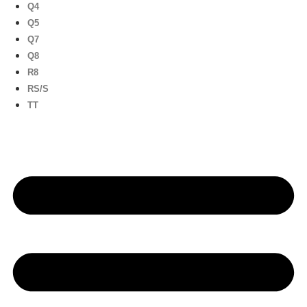
Q4
Q5
Q7
Q8
R8
RS/S
TT