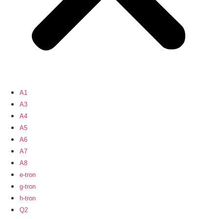
A1
A3
A4
A5
A6
A7
A8
e-tron
g-tron
h-tron
Q2