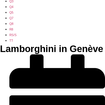
Q3
Q4
Q5
Q7
Q8
R8
RS/S
TT
Lamborghini in Genève