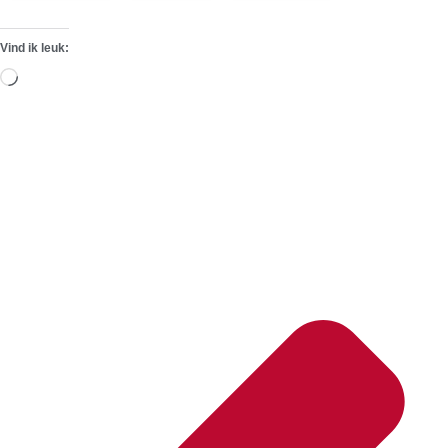
Vind ik leuk:
Aan
het
laden...