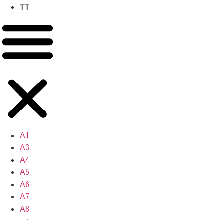
TT
A1
A3
A4
A5
A6
A7
A8