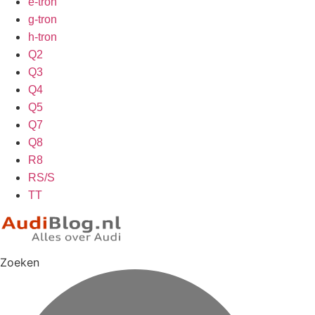
e-tron
g-tron
h-tron
Q2
Q3
Q4
Q5
Q7
Q8
R8
RS/S
TT
Zoeken