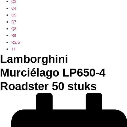
Q3
Q4
Q5
Q7
Q8
R8
RS/S
TT
Lamborghini
Murciélago LP650-4
Roadster 50 stuks