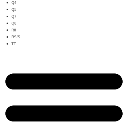
Q4
Q5
Q7
Q8
R8
RS/S
TT