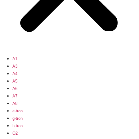
A1
A3
A4
A5
A6
A7
A8
e-tron
g-tron
h-tron
Q2