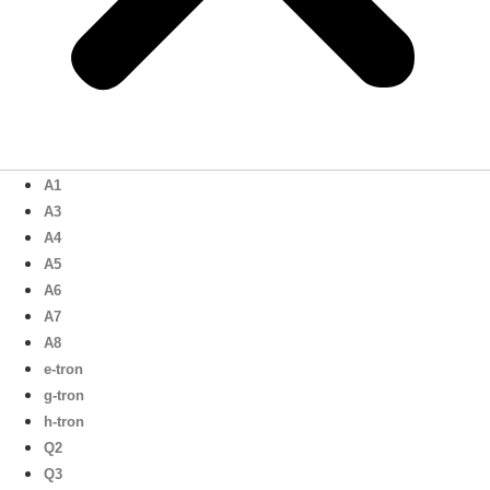
A1
A3
A4
A5
A6
A7
A8
e-tron
g-tron
h-tron
Q2
Q3