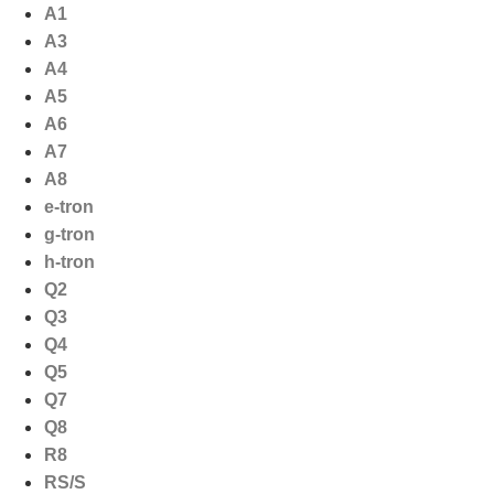
Ga
A1
naar
A3
de
A4
inhoud
A5
A6
A7
A8
e-tron
g-tron
h-tron
Q2
Q3
Q4
Q5
Q7
Q8
R8
RS/S