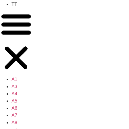
TT
A1
A3
A4
A5
A6
A7
A8