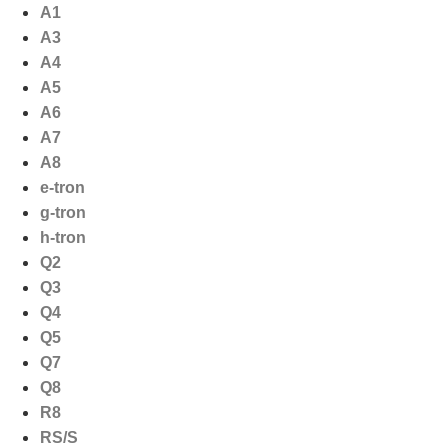
Ga
A1
naar
A3
de
A4
inhoud
A5
A6
A7
A8
e-tron
g-tron
h-tron
Q2
Q3
Q4
Q5
Q7
Q8
R8
RS/S