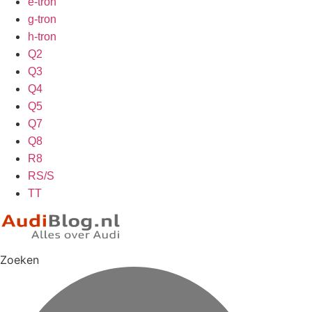
e-tron
g-tron
h-tron
Q2
Q3
Q4
Q5
Q7
Q8
R8
RS/S
TT
Zoeken