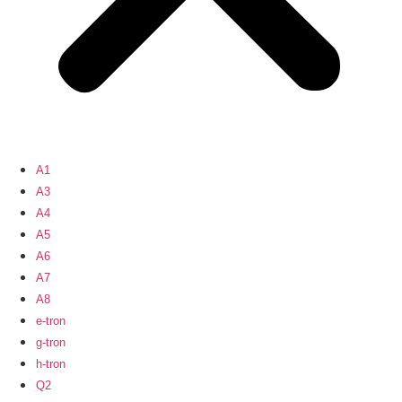
A1
A3
A4
A5
A6
A7
A8
e-tron
g-tron
h-tron
Q2