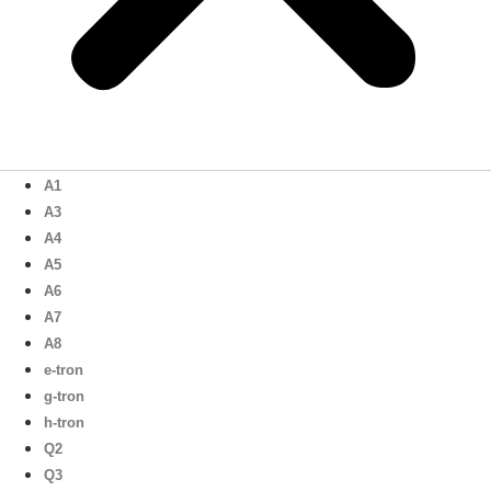
A1
A3
A4
A5
A6
A7
A8
e-tron
g-tron
h-tron
Q2
Q3