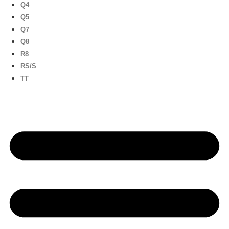
Q4
Q5
Q7
Q8
R8
RS/S
TT