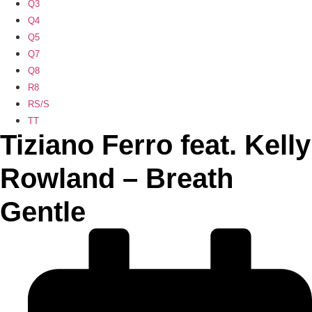
Q3
Q4
Q5
Q7
Q8
R8
RS/S
TT
Tiziano Ferro feat. Kelly
Rowland – Breath
Gentle