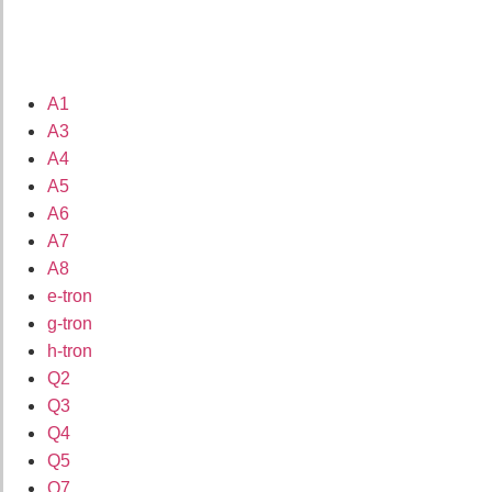
A1
A3
A4
A5
A6
A7
A8
e-tron
g-tron
h-tron
Q2
Q3
Q4
Q5
Q7