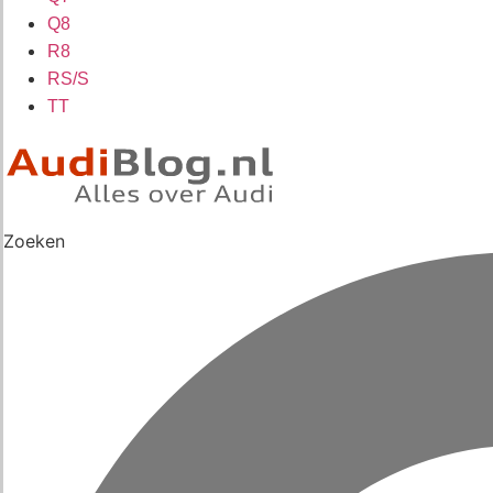
Q8
R8
RS/S
TT
Zoeken