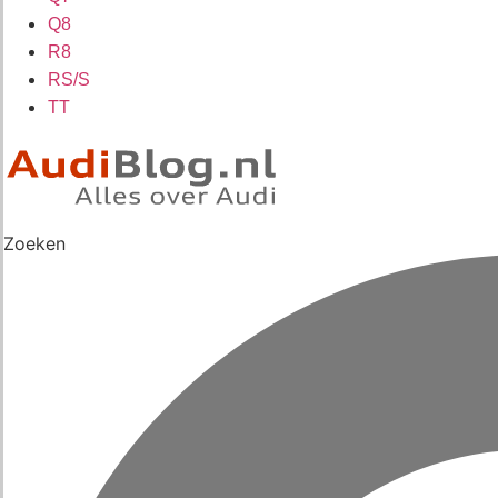
Q8
R8
RS/S
TT
Zoeken