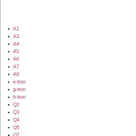
A1
A3
A4
A5
A6
A7
A8
e-tron
g-tron
h-tron
Q2
Q3
Q4
Q5
Q7