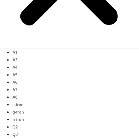
A1
A3
A4
A5
A6
A7
A8
e-tron
g-tron
h-tron
Q2
Q3