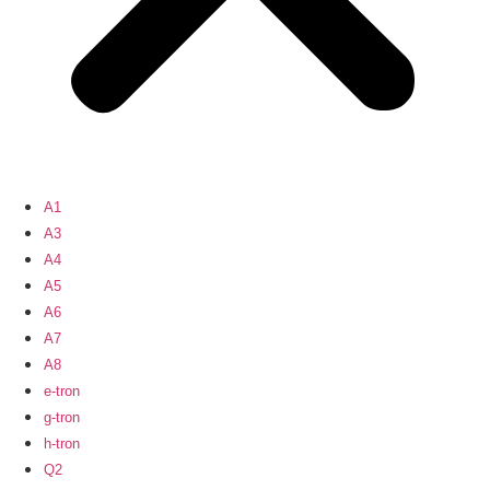
A1
A3
A4
A5
A6
A7
A8
e-tron
g-tron
h-tron
Q2