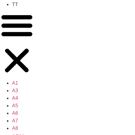
TT
A1
A3
A4
A5
A6
A7
A8