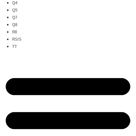
Q4
Q5
Q7
Q8
R8
RS/S
TT