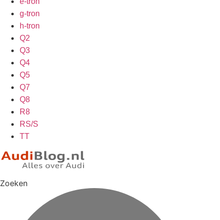
e-tron
g-tron
h-tron
Q2
Q3
Q4
Q5
Q7
Q8
R8
RS/S
TT
Zoeken