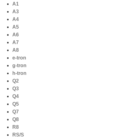
Ga
A1
naar
A3
de
A4
inhoud
A5
A6
A7
A8
e-tron
g-tron
h-tron
Q2
Q3
Q4
Q5
Q7
Q8
R8
RS/S