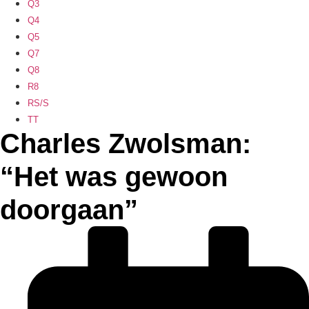
Q3
Q4
Q5
Q7
Q8
R8
RS/S
TT
Charles Zwolsman:
“Het was gewoon
doorgaan”