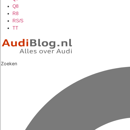
Q8
R8
RS/S
TT
Zoeken