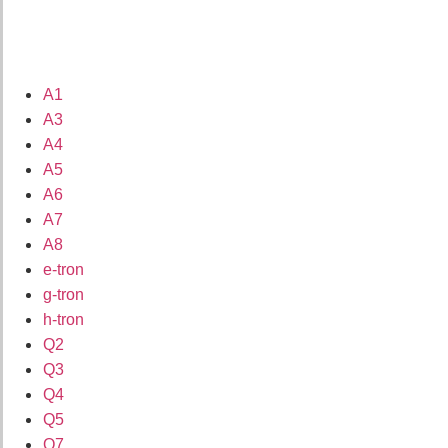
A1
A3
A4
A5
A6
A7
A8
e-tron
g-tron
h-tron
Q2
Q3
Q4
Q5
Q7