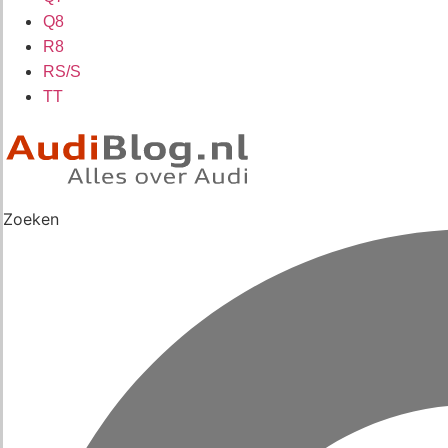
Q8
R8
RS/S
TT
Zoeken