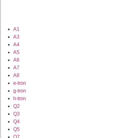
A1
A3
A4
A5
A6
A7
A8
e-tron
g-tron
h-tron
Q2
Q3
Q4
Q5
Q7