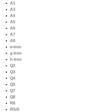
Ga
A1
naar
A3
de
A4
inhoud
A5
A6
A7
A8
e-tron
g-tron
h-tron
Q2
Q3
Q4
Q5
Q7
Q8
R8
RS/S