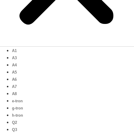
A1
A3
A4
A5
A6
A7
A8
e-tron
g-tron
h-tron
Q2
Q3