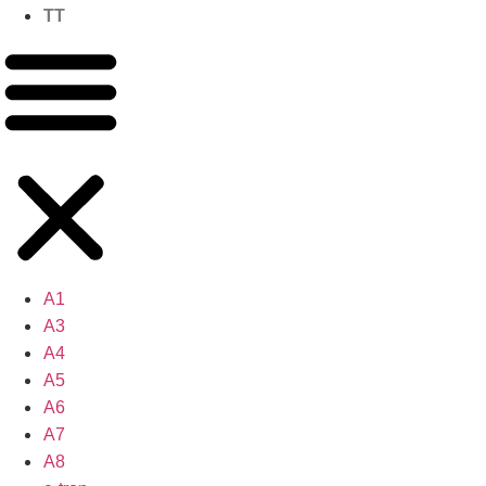
TT
A1
A3
A4
A5
A6
A7
A8