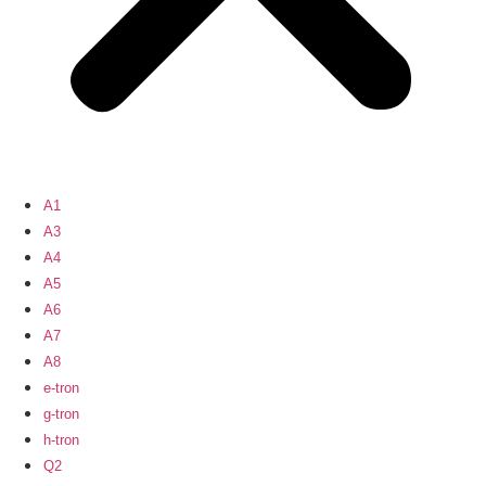
A1
A3
A4
A5
A6
A7
A8
e-tron
g-tron
h-tron
Q2