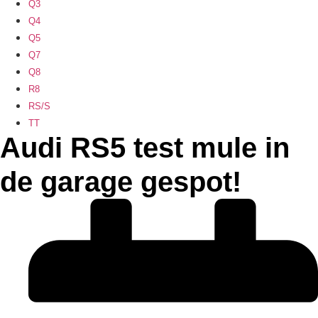
Q3
Q4
Q5
Q7
Q8
R8
RS/S
TT
Audi RS5 test mule in
de garage gespot!