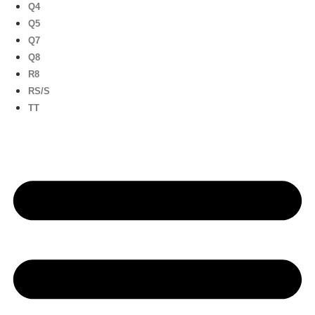
Q4
Q5
Q7
Q8
R8
RS/S
TT