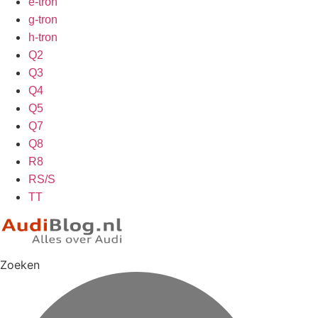
e-tron
g-tron
h-tron
Q2
Q3
Q4
Q5
Q7
Q8
R8
RS/S
TT
Zoeken