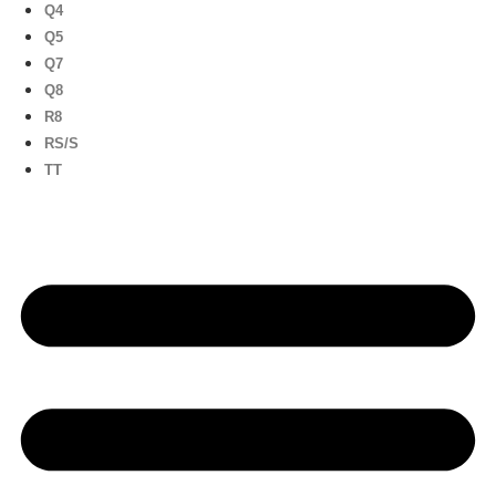
Q4
Q5
Q7
Q8
R8
RS/S
TT