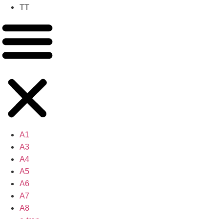
TT
A1
A3
A4
A5
A6
A7
A8