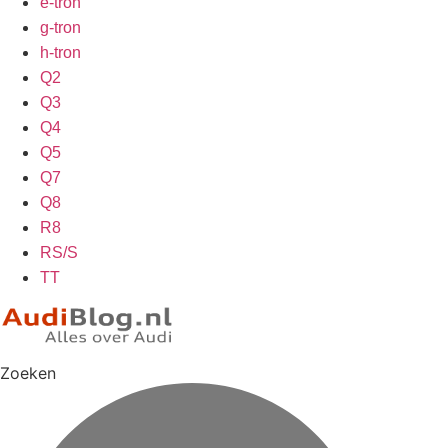
e-tron
g-tron
h-tron
Q2
Q3
Q4
Q5
Q7
Q8
R8
RS/S
TT
Zoeken