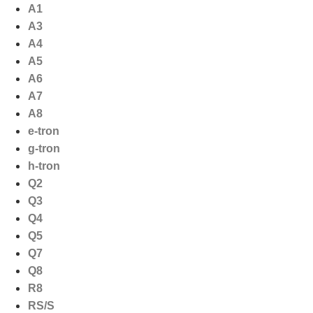
Ga
A1
naar
A3
de
A4
inhoud
A5
A6
A7
A8
e-tron
g-tron
h-tron
Q2
Q3
Q4
Q5
Q7
Q8
R8
RS/S