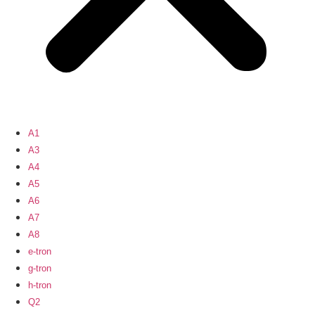
A1
A3
A4
A5
A6
A7
A8
e-tron
g-tron
h-tron
Q2