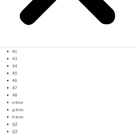
A1
A3
A4
A5
A6
A7
A8
e-tron
g-tron
h-tron
Q2
Q3