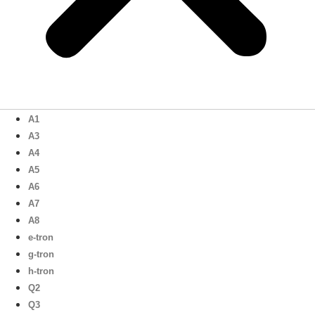
A1
A3
A4
A5
A6
A7
A8
e-tron
g-tron
h-tron
Q2
Q3