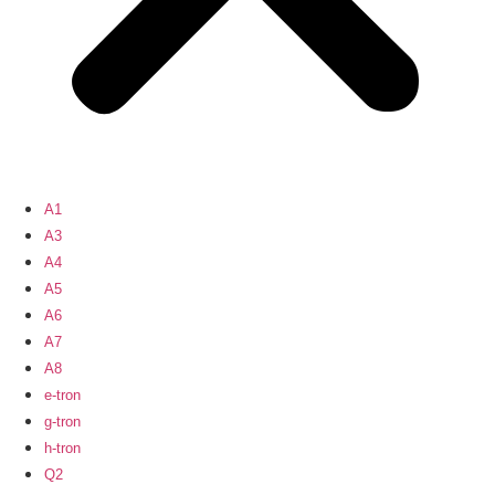
A1
A3
A4
A5
A6
A7
A8
e-tron
g-tron
h-tron
Q2