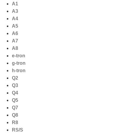
Ga
A1
naar
A3
de
A4
inhoud
A5
A6
A7
A8
e-tron
g-tron
h-tron
Q2
Q3
Q4
Q5
Q7
Q8
R8
RS/S