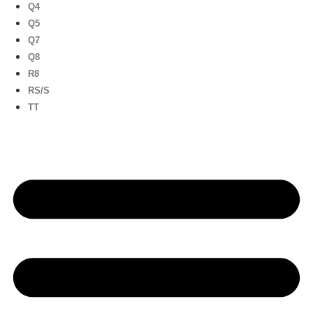
Q4
Q5
Q7
Q8
R8
RS/S
TT