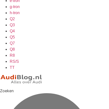
e-tron
g-tron
h-tron
Q2
Q3
Q4
Q5
Q7
Q8
R8
RS/S
TT
Zoeken