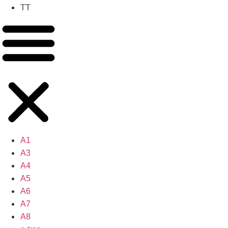
TT
A1
A3
A4
A5
A6
A7
A8