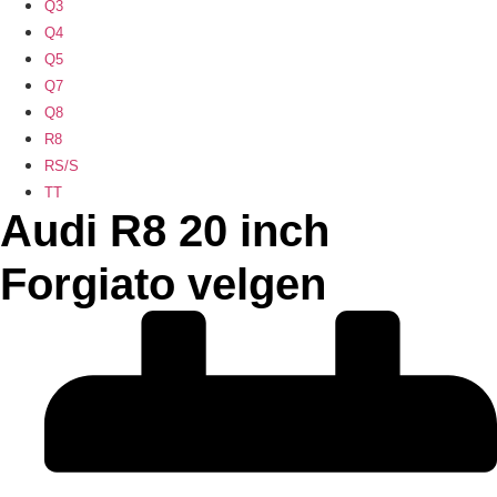
Q3
Q4
Q5
Q7
Q8
R8
RS/S
TT
Audi R8 20 inch
Forgiato velgen