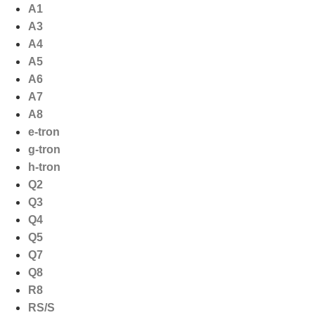
Ga
A1
naar
A3
de
A4
inhoud
A5
A6
A7
A8
e-tron
g-tron
h-tron
Q2
Q3
Q4
Q5
Q7
Q8
R8
RS/S