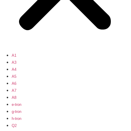
A1
A3
A4
A5
A6
A7
A8
e-tron
g-tron
h-tron
Q2