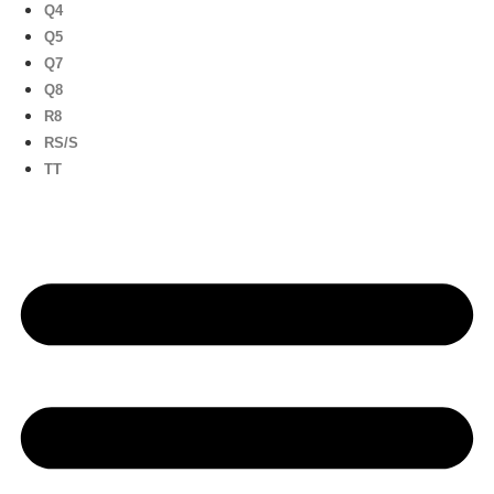
Q4
Q5
Q7
Q8
R8
RS/S
TT