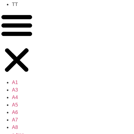
TT
A1
A3
A4
A5
A6
A7
A8