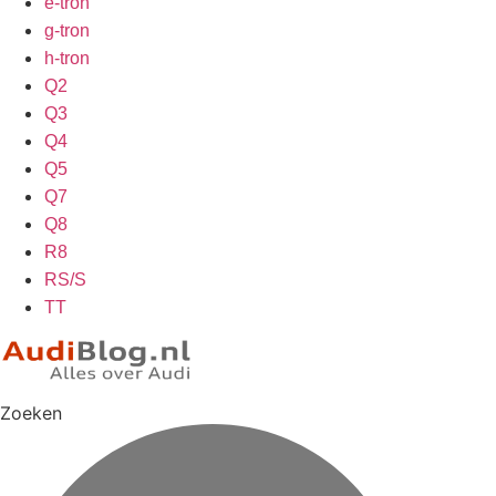
e-tron
g-tron
h-tron
Q2
Q3
Q4
Q5
Q7
Q8
R8
RS/S
TT
Zoeken