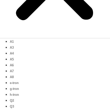
A1
A3
A4
A5
A6
A7
A8
e-tron
g-tron
h-tron
Q2
Q3