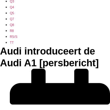
Q3
Q4
Q5
Q7
Q8
R8
RS/S
TT
Audi introduceert de
Audi A1 [persbericht]