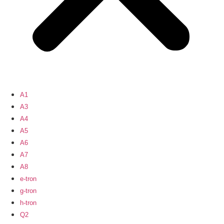
A1
A3
A4
A5
A6
A7
A8
e-tron
g-tron
h-tron
Q2