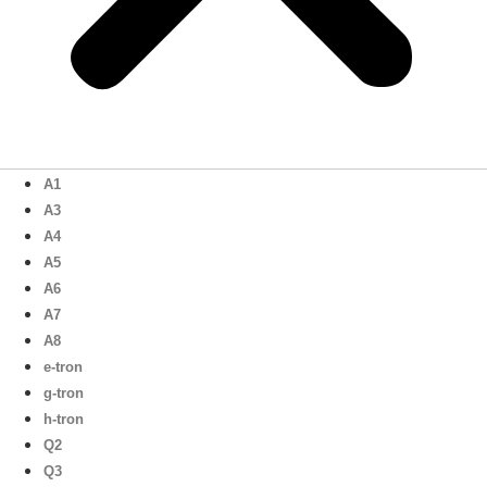
A1
A3
A4
A5
A6
A7
A8
e-tron
g-tron
h-tron
Q2
Q3