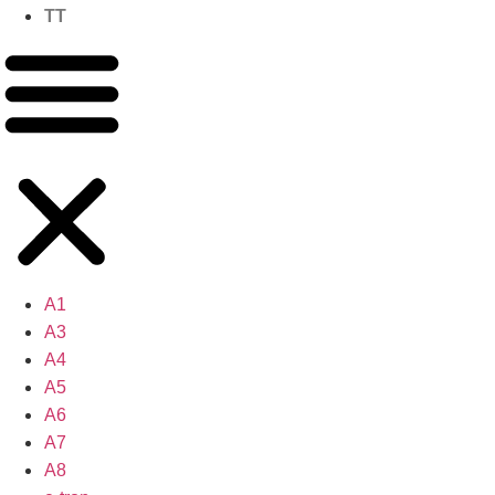
TT
A1
A3
A4
A5
A6
A7
A8