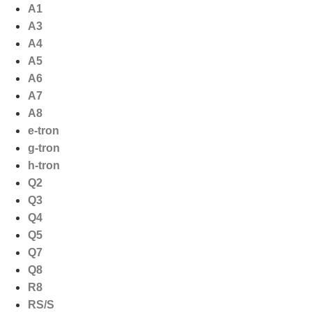
Ga
A1
naar
A3
de
A4
inhoud
A5
A6
A7
A8
e-tron
g-tron
h-tron
Q2
Q3
Q4
Q5
Q7
Q8
R8
RS/S