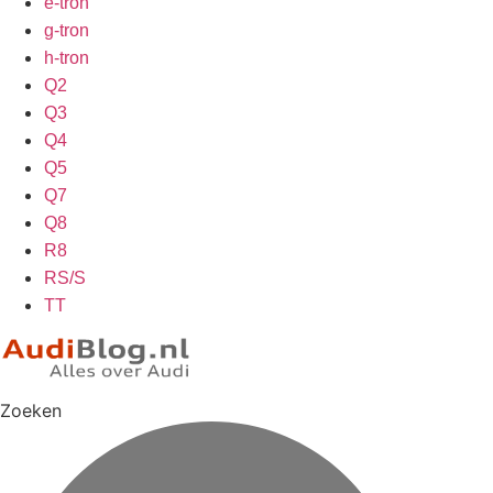
e-tron
g-tron
h-tron
Q2
Q3
Q4
Q5
Q7
Q8
R8
RS/S
TT
Zoeken