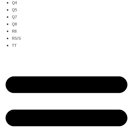
Q4
Q5
Q7
Q8
R8
RS/S
TT