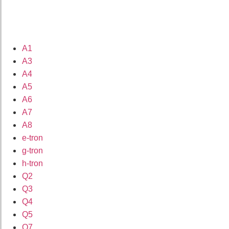
A1
A3
A4
A5
A6
A7
A8
e-tron
g-tron
h-tron
Q2
Q3
Q4
Q5
Q7