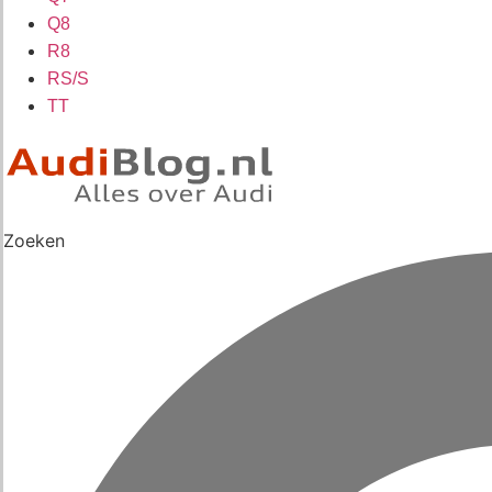
Q8
R8
RS/S
TT
Zoeken