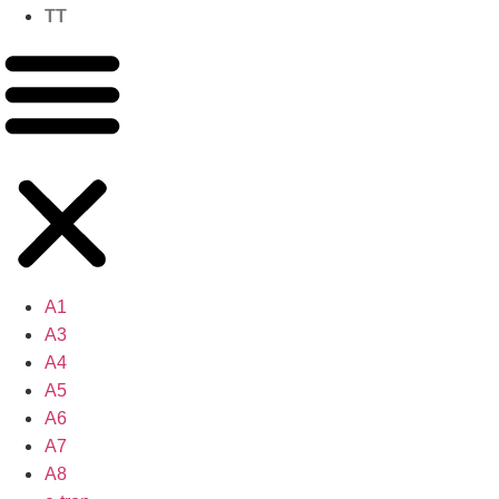
TT
A1
A3
A4
A5
A6
A7
A8