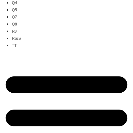
Q4
Q5
Q7
Q8
R8
RS/S
TT