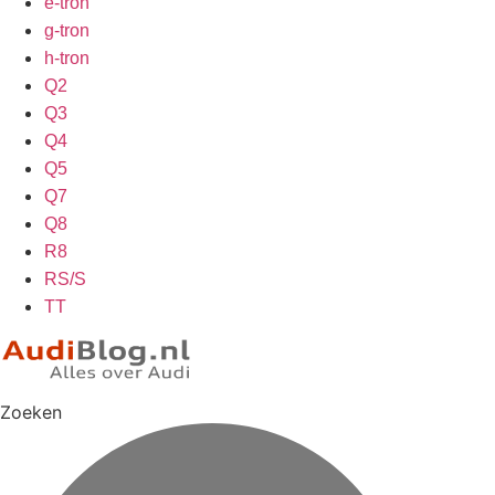
e-tron
g-tron
h-tron
Q2
Q3
Q4
Q5
Q7
Q8
R8
RS/S
TT
Zoeken