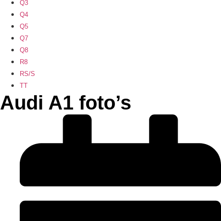
Q3
Q4
Q5
Q7
Q8
R8
RS/S
TT
Audi A1 foto’s