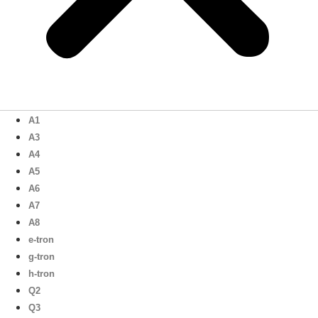
A1
A3
A4
A5
A6
A7
A8
e-tron
g-tron
h-tron
Q2
Q3