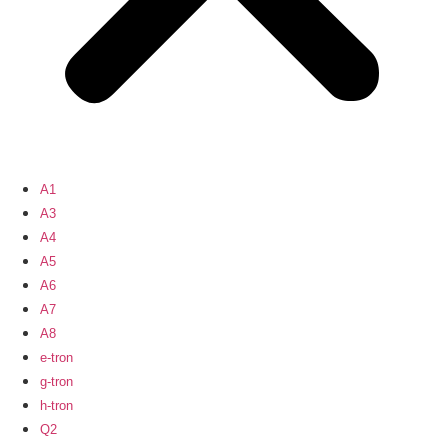
A1
A3
A4
A5
A6
A7
A8
e-tron
g-tron
h-tron
Q2