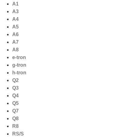
Ga
A1
naar
A3
de
A4
inhoud
A5
A6
A7
A8
e-tron
g-tron
h-tron
Q2
Q3
Q4
Q5
Q7
Q8
R8
RS/S