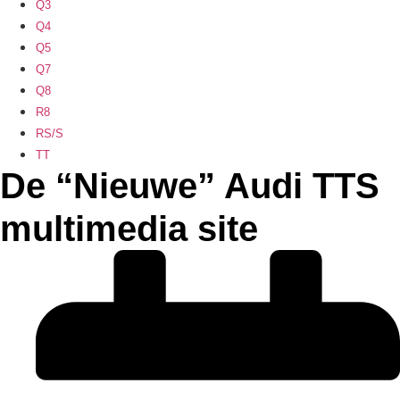
Q3
Q4
Q5
Q7
Q8
R8
RS/S
TT
De “Nieuwe” Audi TTS
multimedia site