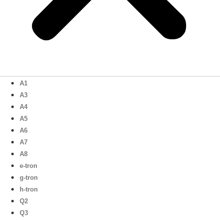
A1
A3
A4
A5
A6
A7
A8
e-tron
g-tron
h-tron
Q2
Q3