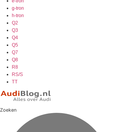
e-tron
g-tron
h-tron
Q2
Q3
Q4
Q5
Q7
Q8
R8
RS/S
TT
Zoeken