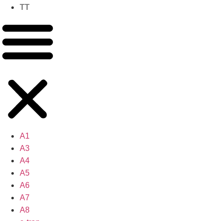
TT
A1
A3
A4
A5
A6
A7
A8