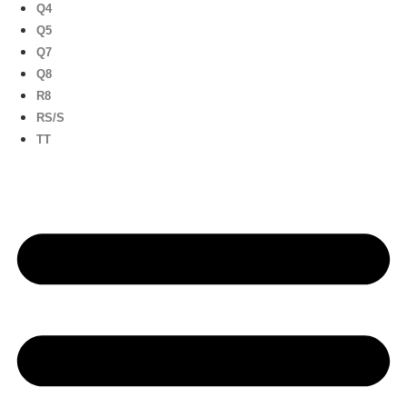
Q4
Q5
Q7
Q8
R8
RS/S
TT