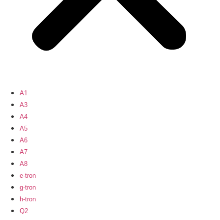
A1
A3
A4
A5
A6
A7
A8
e-tron
g-tron
h-tron
Q2