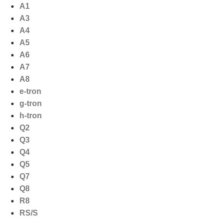
Ga
A1
naar
A3
de
A4
inhoud
A5
A6
A7
A8
e-tron
g-tron
h-tron
Q2
Q3
Q4
Q5
Q7
Q8
R8
RS/S