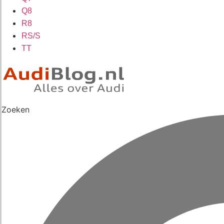
Q8
R8
RS/S
TT
Zoeken