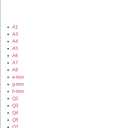
A1
A3
A4
A5
A6
A7
A8
e-tron
g-tron
h-tron
Q2
Q3
Q4
Q5
Q7