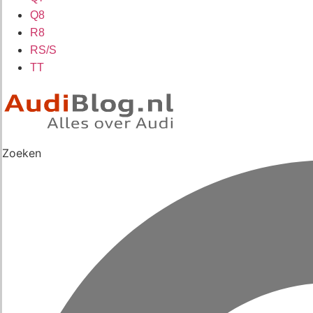
Q8
R8
RS/S
TT
Zoeken