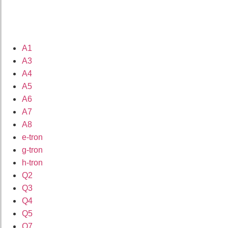
A1
A3
A4
A5
A6
A7
A8
e-tron
g-tron
h-tron
Q2
Q3
Q4
Q5
Q7