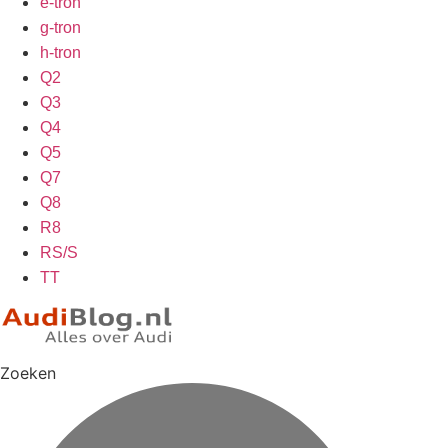
e-tron
g-tron
h-tron
Q2
Q3
Q4
Q5
Q7
Q8
R8
RS/S
TT
Zoeken