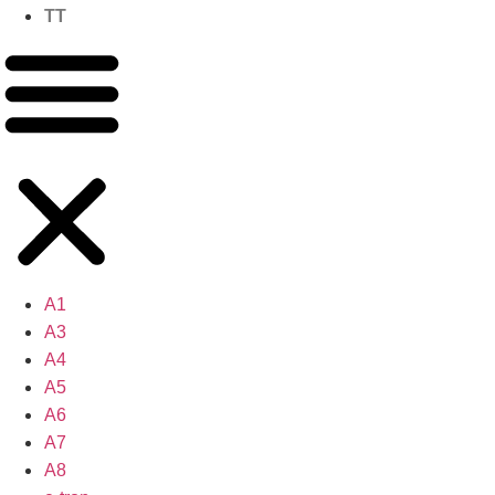
TT
A1
A3
A4
A5
A6
A7
A8