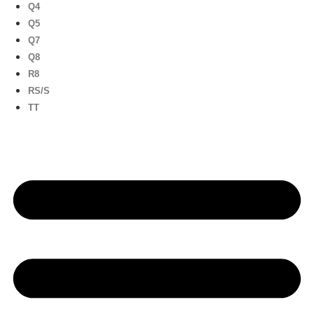
Q4
Q5
Q7
Q8
R8
RS/S
TT