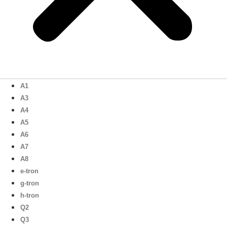
A1
A3
A4
A5
A6
A7
A8
e-tron
g-tron
h-tron
Q2
Q3