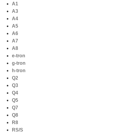
Ga
A1
naar
A3
de
A4
inhoud
A5
A6
A7
A8
e-tron
g-tron
h-tron
Q2
Q3
Q4
Q5
Q7
Q8
R8
RS/S