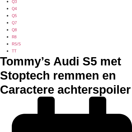
Q3
Q4
Q5
Q7
Q8
R8
RS/S
TT
Tommy’s Audi S5 met
Stoptech remmen en
Caractere achterspoiler