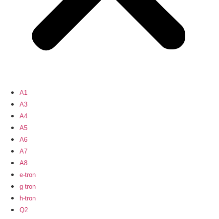
A1
A3
A4
A5
A6
A7
A8
e-tron
g-tron
h-tron
Q2