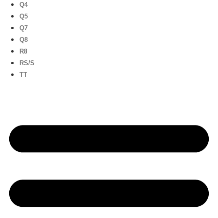
Q4
Q5
Q7
Q8
R8
RS/S
TT