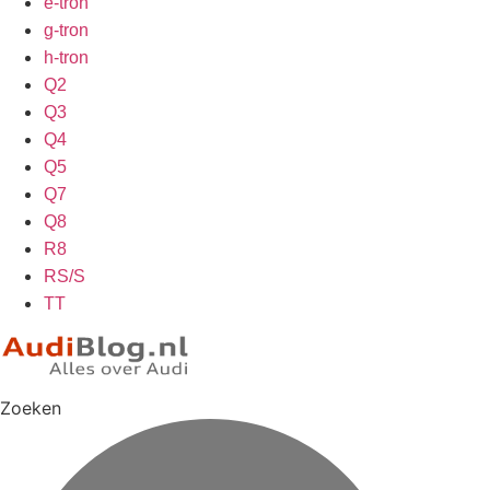
e-tron
g-tron
h-tron
Q2
Q3
Q4
Q5
Q7
Q8
R8
RS/S
TT
Zoeken