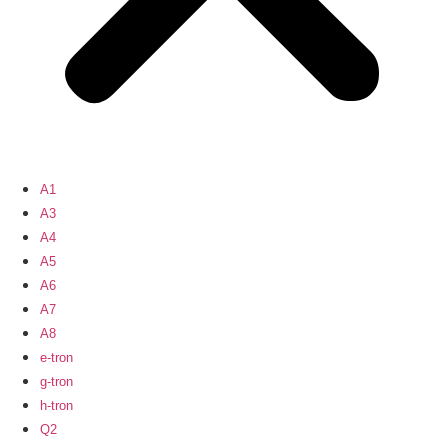
A1
A3
A4
A5
A6
A7
A8
e-tron
g-tron
h-tron
Q2