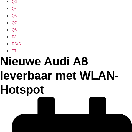
Q3
Q4
Q5
Q7
Q8
R8
RS/S
TT
Nieuwe Audi A8
leverbaar met WLAN-
Hotspot