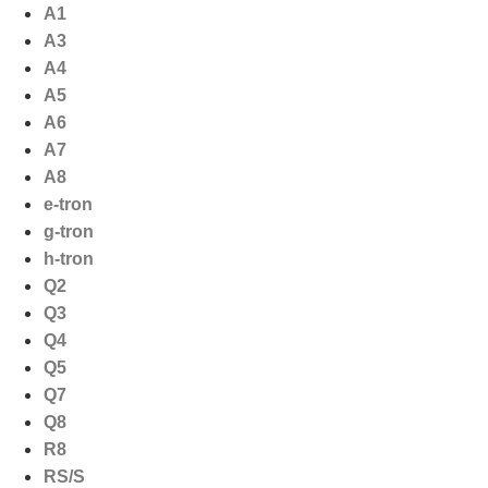
Ga
A1
naar
A3
de
A4
inhoud
A5
A6
A7
A8
e-tron
g-tron
h-tron
Q2
Q3
Q4
Q5
Q7
Q8
R8
RS/S