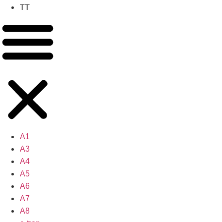
TT
A1
A3
A4
A5
A6
A7
A8