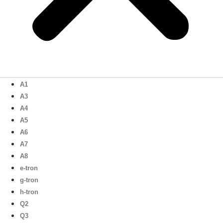
A1
A3
A4
A5
A6
A7
A8
e-tron
g-tron
h-tron
Q2
Q3