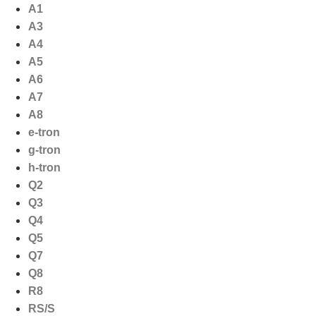
Ga
A1
naar
A3
de
A4
inhoud
A5
A6
A7
A8
e-tron
g-tron
h-tron
Q2
Q3
Q4
Q5
Q7
Q8
R8
RS/S