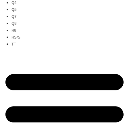
Q4
Q5
Q7
Q8
R8
RS/S
TT