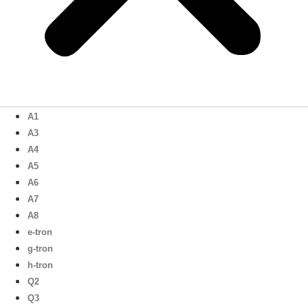
A1
A3
A4
A5
A6
A7
A8
e-tron
g-tron
h-tron
Q2
Q3