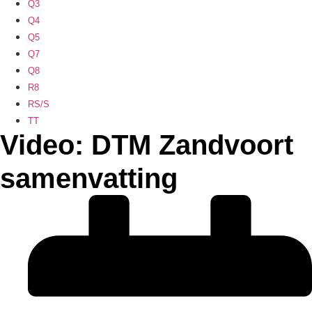
Q3
Q4
Q5
Q7
Q8
R8
RS/S
TT
Video: DTM Zandvoort
samenvatting