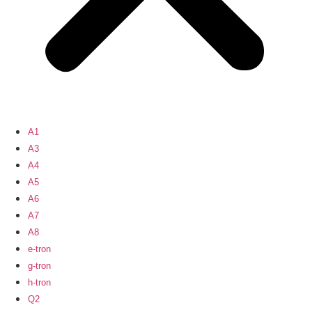
A1
A3
A4
A5
A6
A7
A8
e-tron
g-tron
h-tron
Q2