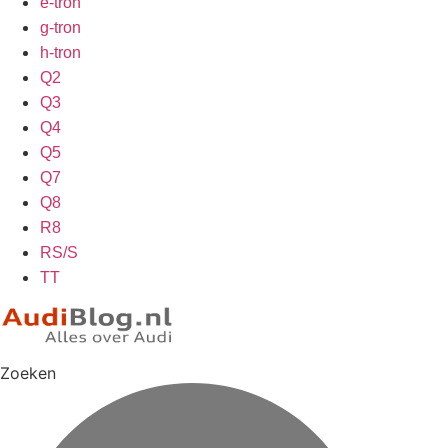
e-tron
g-tron
h-tron
Q2
Q3
Q4
Q5
Q7
Q8
R8
RS/S
TT
Zoeken