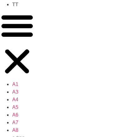
TT
A1
A3
A4
A5
A6
A7
A8