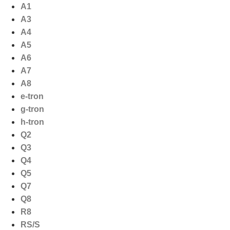
Ga
A1
naar
A3
de
A4
inhoud
A5
A6
A7
A8
e-tron
g-tron
h-tron
Q2
Q3
Q4
Q5
Q7
Q8
R8
RS/S