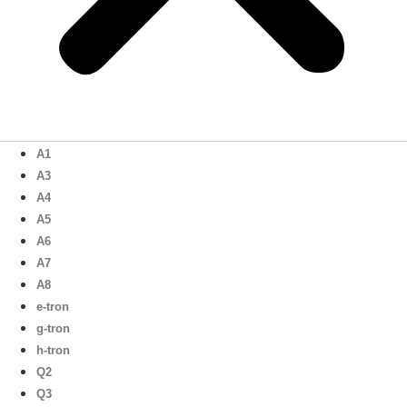
A1
A3
A4
A5
A6
A7
A8
e-tron
g-tron
h-tron
Q2
Q3