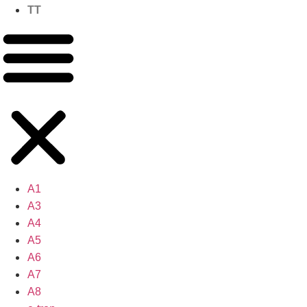
TT
A1
A3
A4
A5
A6
A7
A8