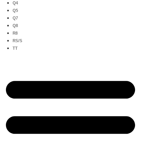
Q4
Q5
Q7
Q8
R8
RS/S
TT