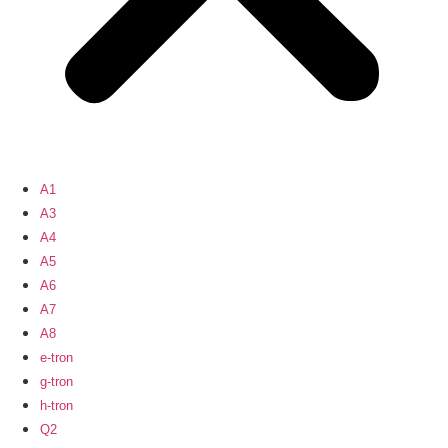
A1
A3
A4
A5
A6
A7
A8
e-tron
g-tron
h-tron
Q2