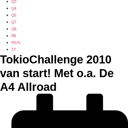
Q3
Q4
Q5
Q7
Q8
R8
RS/S
TT
TokioChallenge 2010
van start! Met o.a. De
A4 Allroad