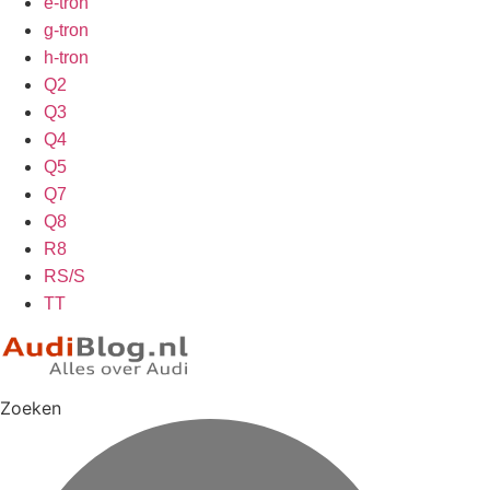
e-tron
g-tron
h-tron
Q2
Q3
Q4
Q5
Q7
Q8
R8
RS/S
TT
Zoeken