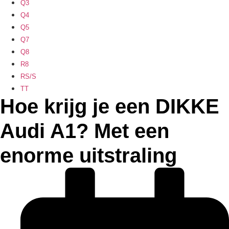
Q3
Q4
Q5
Q7
Q8
R8
RS/S
TT
Hoe krijg je een DIKKE
Audi A1? Met een
enorme uitstraling