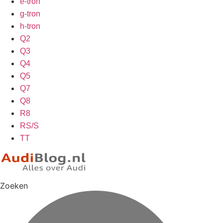
e-tron
g-tron
h-tron
Q2
Q3
Q4
Q5
Q7
Q8
R8
RS/S
TT
Zoeken