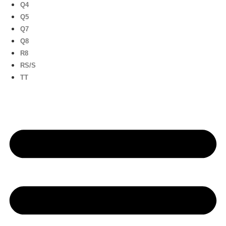
Q4
Q5
Q7
Q8
R8
RS/S
TT