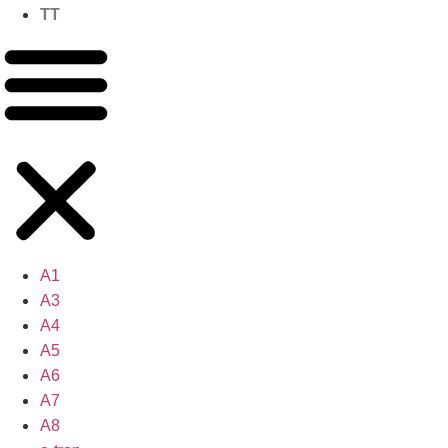
TT
A1
A3
A4
A5
A6
A7
A8