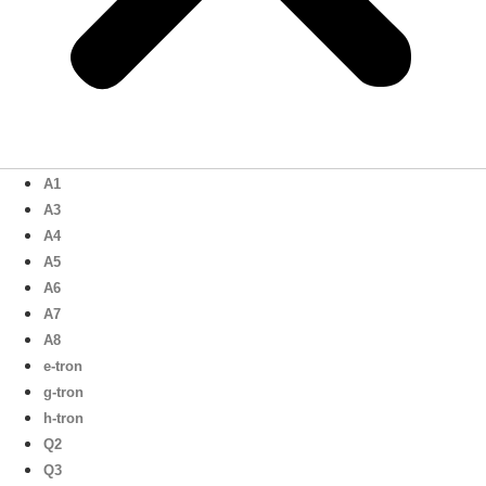
A1
A3
A4
A5
A6
A7
A8
e-tron
g-tron
h-tron
Q2
Q3