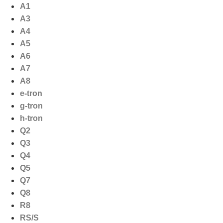
Ga
A1
naar
A3
de
A4
inhoud
A5
A6
A7
A8
e-tron
g-tron
h-tron
Q2
Q3
Q4
Q5
Q7
Q8
R8
RS/S