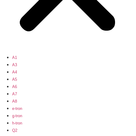
A1
A3
A4
A5
A6
A7
A8
e-tron
g-tron
h-tron
Q2