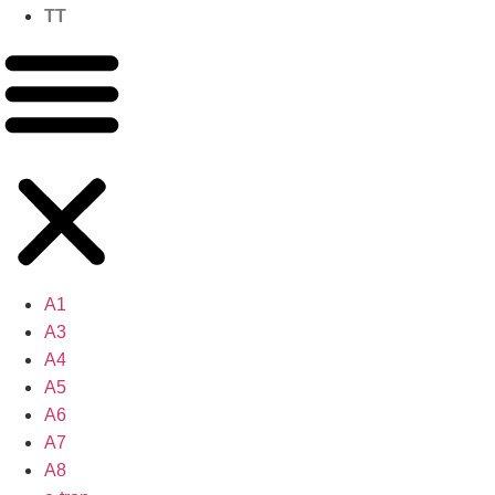
TT
A1
A3
A4
A5
A6
A7
A8