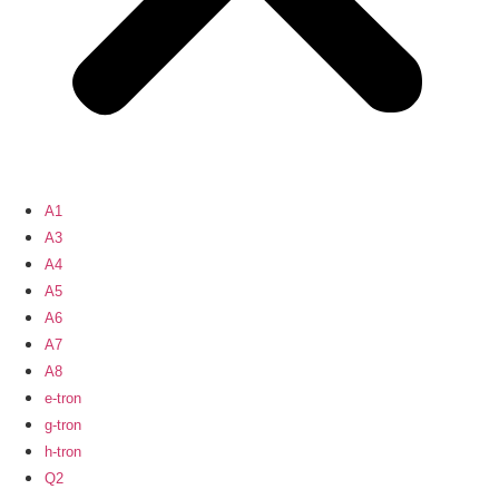
A1
A3
A4
A5
A6
A7
A8
e-tron
g-tron
h-tron
Q2