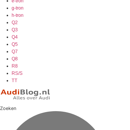
e-tron
g-tron
h-tron
Q2
Q3
Q4
Q5
Q7
Q8
R8
RS/S
TT
Zoeken