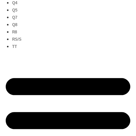
Q4
Q5
Q7
Q8
R8
RS/S
TT