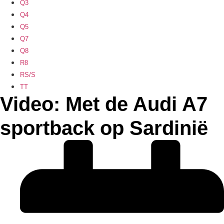
Q3
Q4
Q5
Q7
Q8
R8
RS/S
TT
Video: Met de Audi A7
sportback op Sardinië