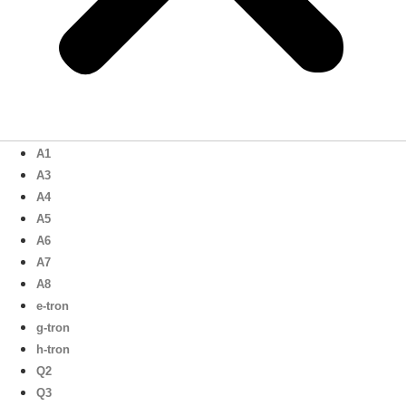
A1
A3
A4
A5
A6
A7
A8
e-tron
g-tron
h-tron
Q2
Q3