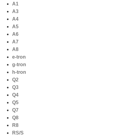
Ga
A1
naar
A3
de
A4
inhoud
A5
A6
A7
A8
e-tron
g-tron
h-tron
Q2
Q3
Q4
Q5
Q7
Q8
R8
RS/S