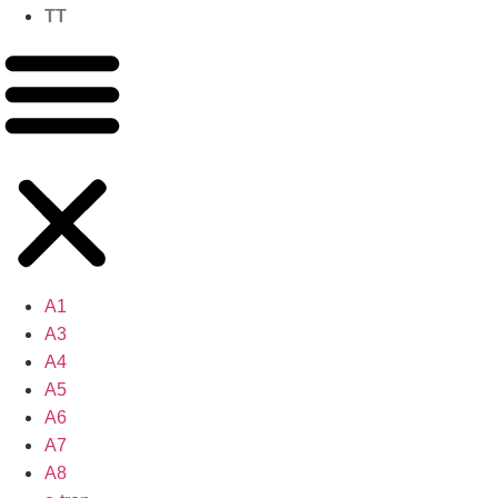
TT
A1
A3
A4
A5
A6
A7
A8