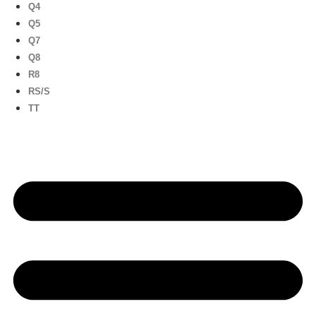
Q4
Q5
Q7
Q8
R8
RS/S
TT