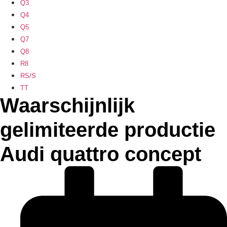
Q3
Q4
Q5
Q7
Q8
R8
RS/S
TT
Waarschijnlijk
gelimiteerde productie
Audi quattro concept