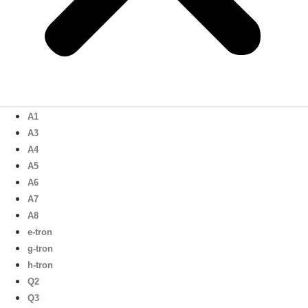
A1
A3
A4
A5
A6
A7
A8
e-tron
g-tron
h-tron
Q2
Q3