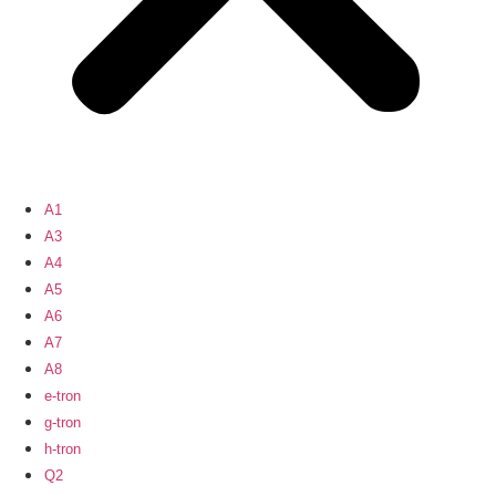
A1
A3
A4
A5
A6
A7
A8
e-tron
g-tron
h-tron
Q2