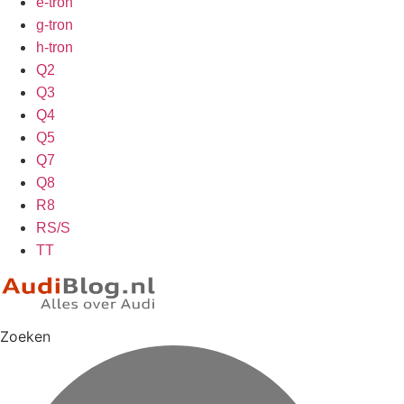
e-tron
g-tron
h-tron
Q2
Q3
Q4
Q5
Q7
Q8
R8
RS/S
TT
Zoeken