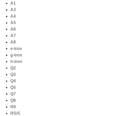
Ga
A1
naar
A3
de
A4
inhoud
A5
A6
A7
A8
e-tron
g-tron
h-tron
Q2
Q3
Q4
Q5
Q7
Q8
R8
RS/S