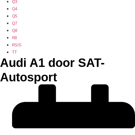
Q3
Q4
Q5
Q7
Q8
R8
RS/S
TT
Audi A1 door SAT-
Autosport