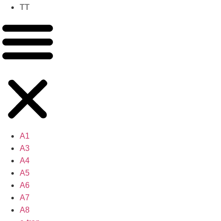
TT
A1
A3
A4
A5
A6
A7
A8