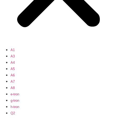
A1
A3
A4
A5
A6
A7
A8
e-tron
g-tron
h-tron
Q2