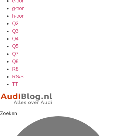
e-tron
g-tron
h-tron
Q2
Q3
Q4
Q5
Q7
Q8
R8
RS/S
TT
Zoeken