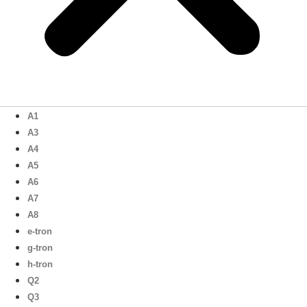
A1
A3
A4
A5
A6
A7
A8
e-tron
g-tron
h-tron
Q2
Q3