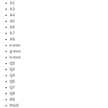
Ga
A1
naar
A3
de
A4
inhoud
A5
A6
A7
A8
e-tron
g-tron
h-tron
Q2
Q3
Q4
Q5
Q7
Q8
R8
RS/S