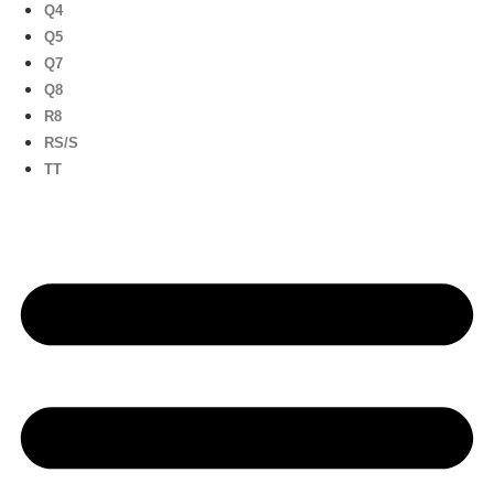
Q4
Q5
Q7
Q8
R8
RS/S
TT