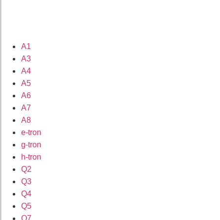
A1
A3
A4
A5
A6
A7
A8
e-tron
g-tron
h-tron
Q2
Q3
Q4
Q5
Q7