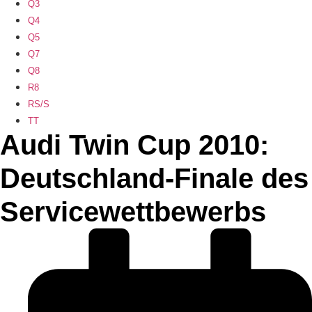
Q3
Q4
Q5
Q7
Q8
R8
RS/S
TT
Audi Twin Cup 2010:
Deutschland-Finale des
Servicewettbewerbs