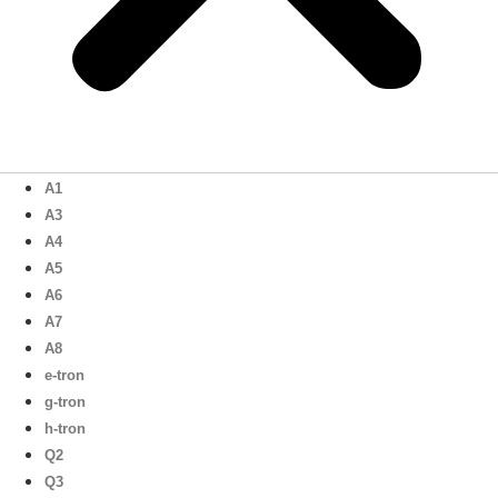
A1
A3
A4
A5
A6
A7
A8
e-tron
g-tron
h-tron
Q2
Q3