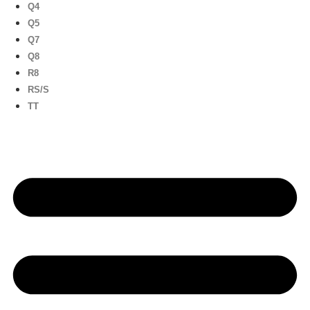
Q4
Q5
Q7
Q8
R8
RS/S
TT