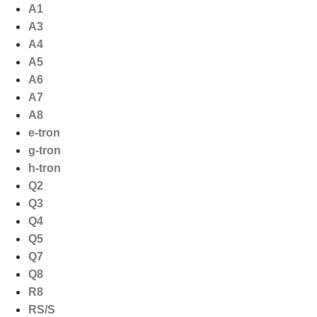
Ga
A1
naar
A3
de
A4
inhoud
A5
A6
A7
A8
e-tron
g-tron
h-tron
Q2
Q3
Q4
Q5
Q7
Q8
R8
RS/S