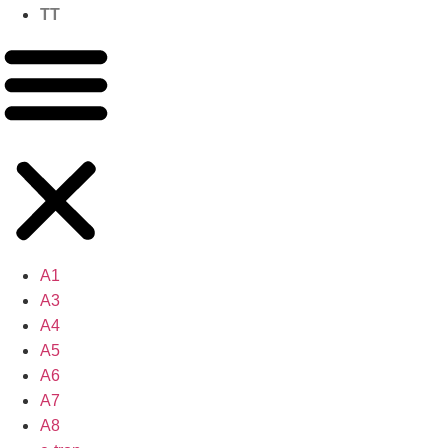
TT
A1
A3
A4
A5
A6
A7
A8