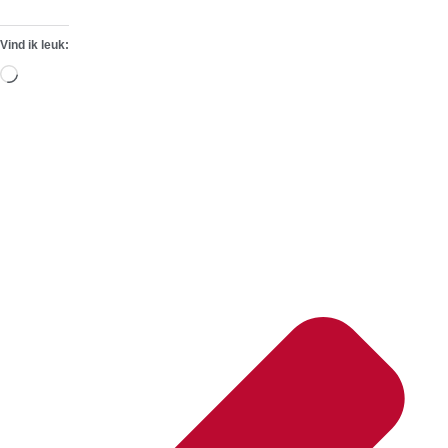
Vind ik leuk:
Aan
het
laden...