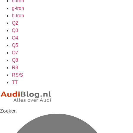
e-tron
g-tron
h-tron
Q2
Q3
Q4
Q5
Q7
Q8
R8
RS/S
TT
Zoeken