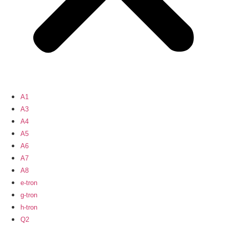
A1
A3
A4
A5
A6
A7
A8
e-tron
g-tron
h-tron
Q2