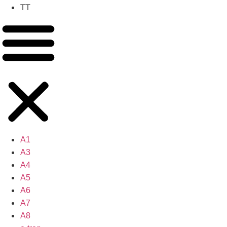
TT
A1
A3
A4
A5
A6
A7
A8