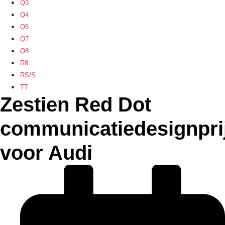
Q3
Q4
Q5
Q7
Q8
R8
RS/S
TT
Zestien Red Dot
communicatiedesignpri
voor Audi