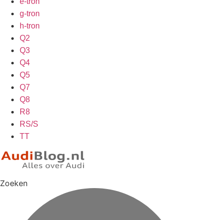
e-tron
g-tron
h-tron
Q2
Q3
Q4
Q5
Q7
Q8
R8
RS/S
TT
Zoeken