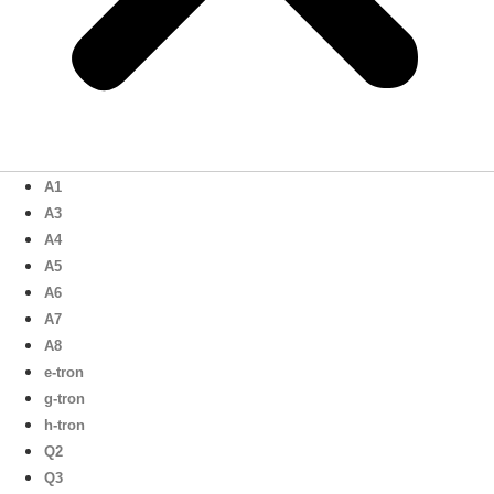
A1
A3
A4
A5
A6
A7
A8
e-tron
g-tron
h-tron
Q2
Q3