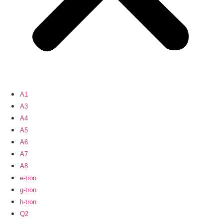
A1
A3
A4
A5
A6
A7
A8
e-tron
g-tron
h-tron
Q2