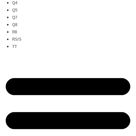
Q4
Q5
Q7
Q8
R8
RS/S
TT