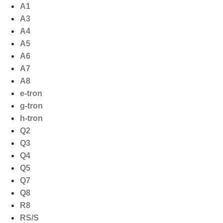
Ga
A1
naar
A3
de
A4
inhoud
A5
A6
A7
A8
e-tron
g-tron
h-tron
Q2
Q3
Q4
Q5
Q7
Q8
R8
RS/S