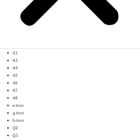
A1
A3
A4
A5
A6
A7
A8
e-tron
g-tron
h-tron
Q2
Q3