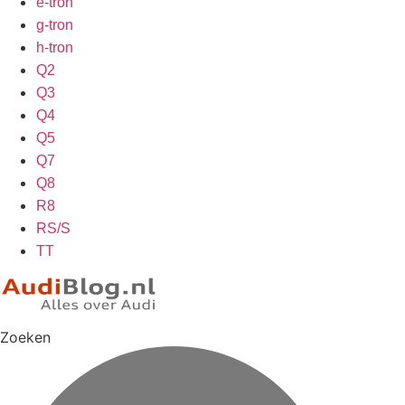
e-tron
g-tron
h-tron
Q2
Q3
Q4
Q5
Q7
Q8
R8
RS/S
TT
Zoeken