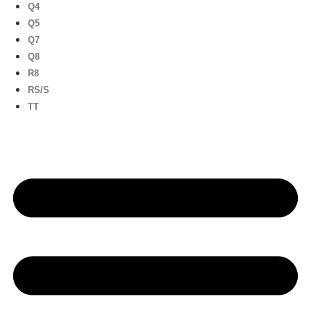
Q4
Q5
Q7
Q8
R8
RS/S
TT