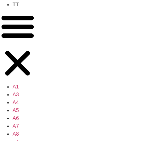
TT
A1
A3
A4
A5
A6
A7
A8