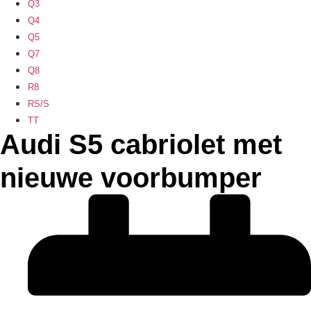
Q3
Q4
Q5
Q7
Q8
R8
RS/S
TT
Audi S5 cabriolet met
nieuwe voorbumper