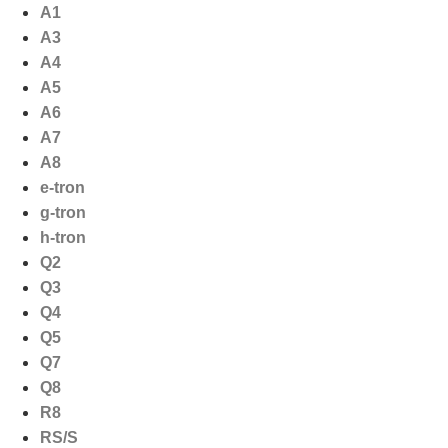
Ga
A1
naar
A3
de
A4
inhoud
A5
A6
A7
A8
e-tron
g-tron
h-tron
Q2
Q3
Q4
Q5
Q7
Q8
R8
RS/S