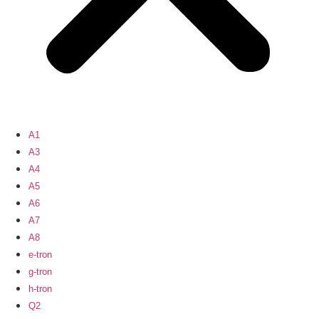
A1
A3
A4
A5
A6
A7
A8
e-tron
g-tron
h-tron
Q2