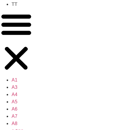
TT
A1
A3
A4
A5
A6
A7
A8