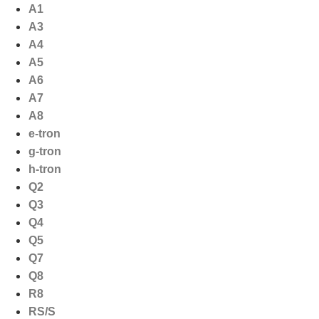
Ga
A1
naar
A3
de
A4
inhoud
A5
A6
A7
A8
e-tron
g-tron
h-tron
Q2
Q3
Q4
Q5
Q7
Q8
R8
RS/S