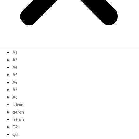
A1
A3
A4
A5
A6
A7
A8
e-tron
g-tron
h-tron
Q2
Q3