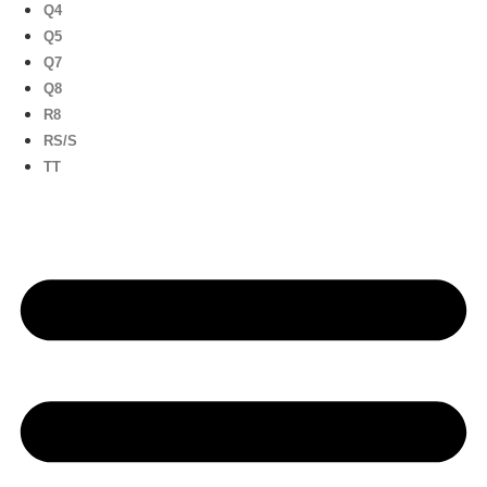
Q4
Q5
Q7
Q8
R8
RS/S
TT