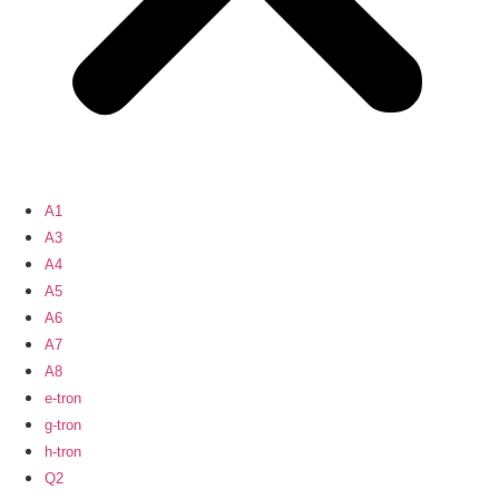
A1
A3
A4
A5
A6
A7
A8
e-tron
g-tron
h-tron
Q2