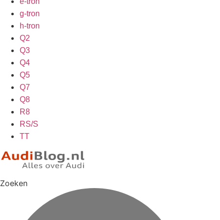
e-tron
g-tron
h-tron
Q2
Q3
Q4
Q5
Q7
Q8
R8
RS/S
TT
Zoeken