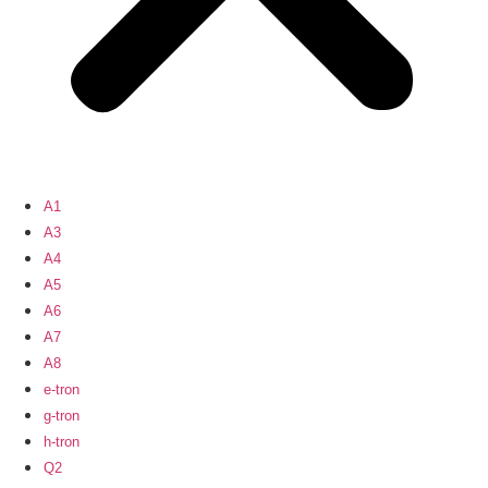
A1
A3
A4
A5
A6
A7
A8
e-tron
g-tron
h-tron
Q2