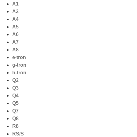
Ga
A1
naar
A3
de
A4
inhoud
A5
A6
A7
A8
e-tron
g-tron
h-tron
Q2
Q3
Q4
Q5
Q7
Q8
R8
RS/S