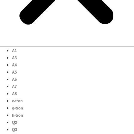
A1
A3
A4
A5
A6
A7
A8
e-tron
g-tron
h-tron
Q2
Q3