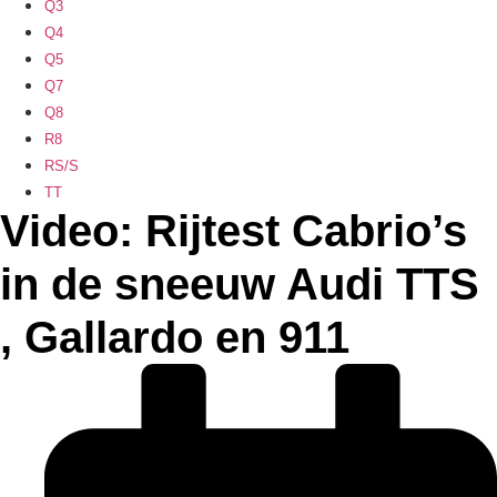
Q3
Q4
Q5
Q7
Q8
R8
RS/S
TT
Video: Rijtest Cabrio’s
in de sneeuw Audi TTS
, Gallardo en 911