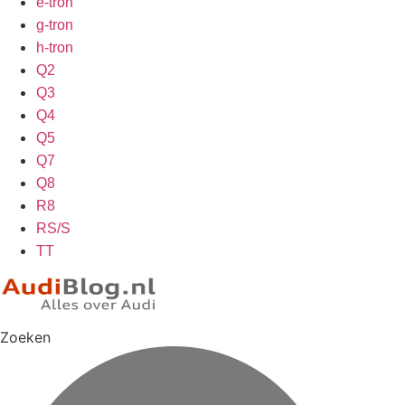
e-tron
g-tron
h-tron
Q2
Q3
Q4
Q5
Q7
Q8
R8
RS/S
TT
Zoeken