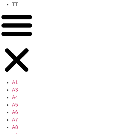
TT
A1
A3
A4
A5
A6
A7
A8