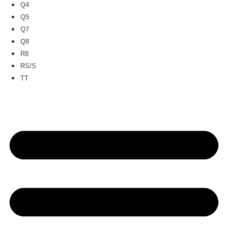
Q4
Q5
Q7
Q8
R8
RS/S
TT