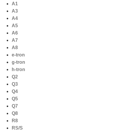
Ga
A1
naar
A3
de
A4
inhoud
A5
A6
A7
A8
e-tron
g-tron
h-tron
Q2
Q3
Q4
Q5
Q7
Q8
R8
RS/S