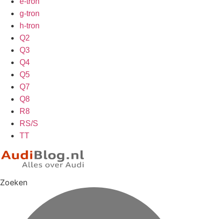
e-tron
g-tron
h-tron
Q2
Q3
Q4
Q5
Q7
Q8
R8
RS/S
TT
Zoeken