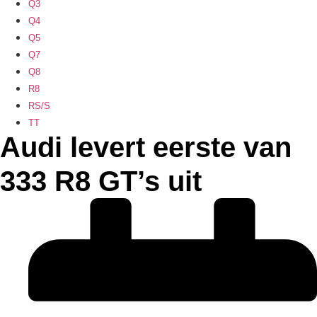
Q3
Q4
Q5
Q7
Q8
R8
RS/S
TT
Audi levert eerste van
333 R8 GT’s uit