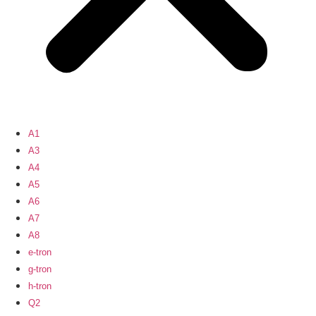
A1
A3
A4
A5
A6
A7
A8
e-tron
g-tron
h-tron
Q2