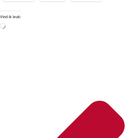
Vind ik leuk:
Aan
het
laden...