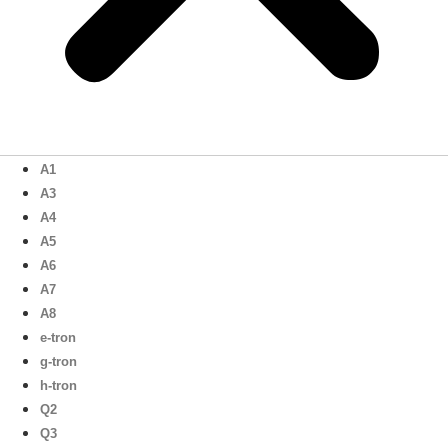
A1
A3
A4
A5
A6
A7
A8
e-tron
g-tron
h-tron
Q2
Q3