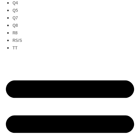
Q4
Q5
Q7
Q8
R8
RS/S
TT