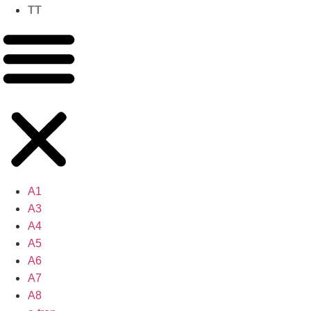
TT
A1
A3
A4
A5
A6
A7
A8