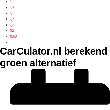
Q3
Q4
Q5
Q7
Q8
R8
RS/S
TT
CarCulator.nl berekend
groen alternatief