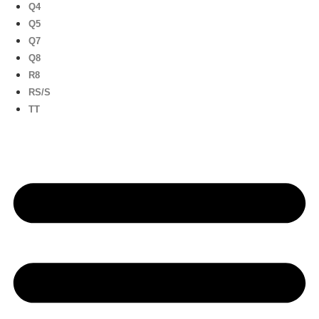
Q4
Q5
Q7
Q8
R8
RS/S
TT