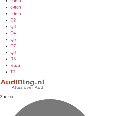
e-tron
g-tron
h-tron
Q2
Q3
Q4
Q5
Q7
Q8
R8
RS/S
TT
Zoeken