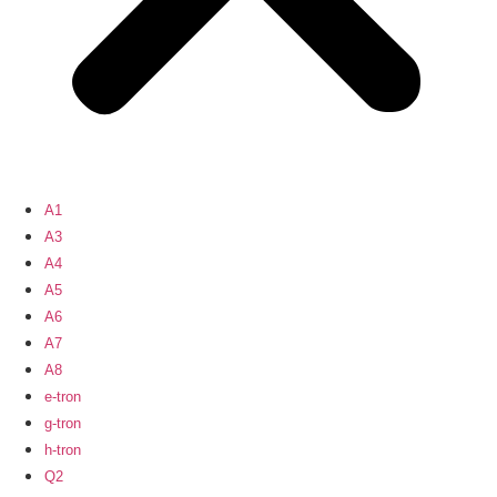
A1
A3
A4
A5
A6
A7
A8
e-tron
g-tron
h-tron
Q2