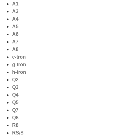
Ga
A1
naar
A3
de
A4
inhoud
A5
A6
A7
A8
e-tron
g-tron
h-tron
Q2
Q3
Q4
Q5
Q7
Q8
R8
RS/S