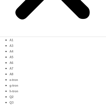
A1
A3
A4
A5
A6
A7
A8
e-tron
g-tron
h-tron
Q2
Q3