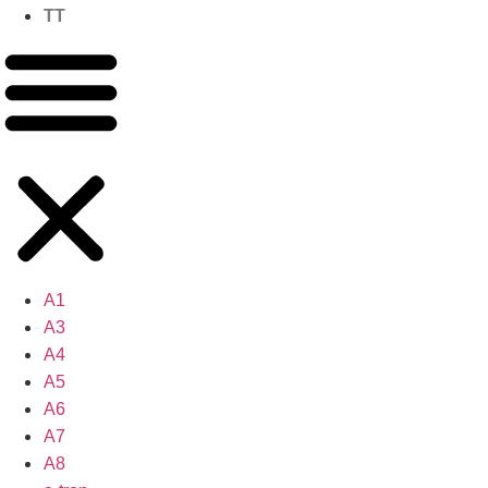
TT
A1
A3
A4
A5
A6
A7
A8