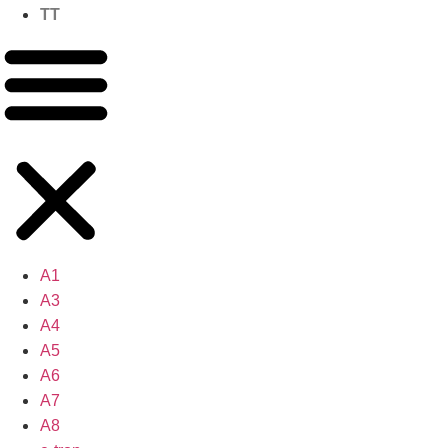
TT
A1
A3
A4
A5
A6
A7
A8