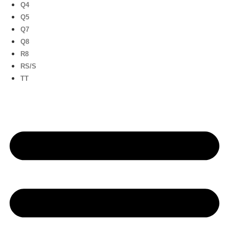
Q4
Q5
Q7
Q8
R8
RS/S
TT