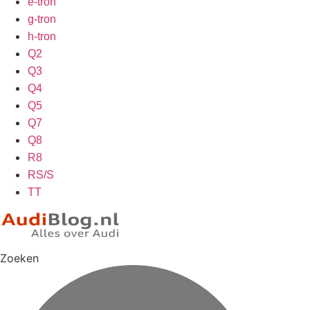
e-tron
g-tron
h-tron
Q2
Q3
Q4
Q5
Q7
Q8
R8
RS/S
TT
Zoeken