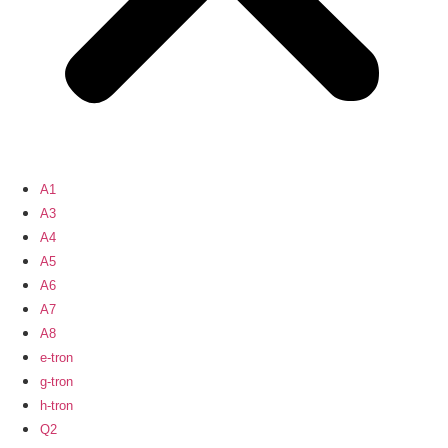
A1
A3
A4
A5
A6
A7
A8
e-tron
g-tron
h-tron
Q2