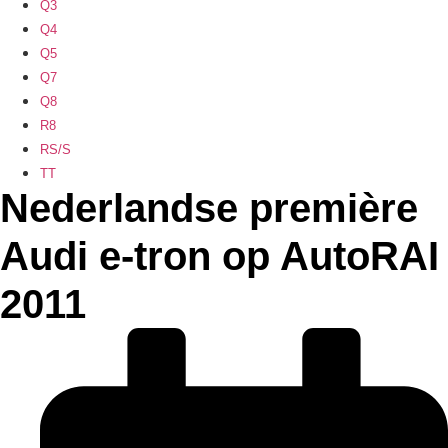
Q3
Q4
Q5
Q7
Q8
R8
RS/S
TT
Nederlandse première
Audi e-tron op AutoRAI
2011