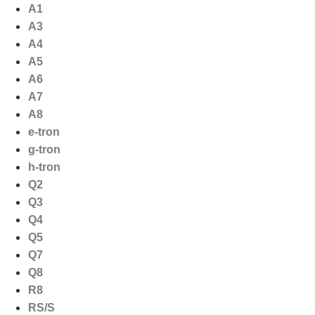
Ga
A1
naar
A3
de
A4
inhoud
A5
A6
A7
A8
e-tron
g-tron
h-tron
Q2
Q3
Q4
Q5
Q7
Q8
R8
RS/S