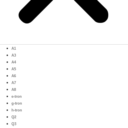
A1
A3
A4
A5
A6
A7
A8
e-tron
g-tron
h-tron
Q2
Q3